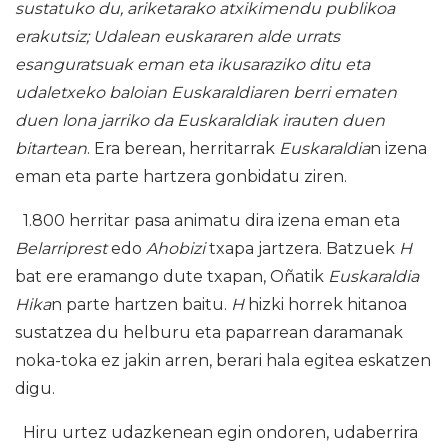
sustatuko du, ariketarako atxikimendu publikoa
erakutsiz; Udalean euskararen alde urrats
esanguratsuak eman eta ikusaraziko ditu eta
udaletxeko baloian Euskaraldiaren berri ematen
duen lona jarriko da Euskaraldiak irauten duen
bitartean
. Era berean, herritarrak
Euskaraldia
n izena
eman eta parte hartzera gonbidatu ziren.
1.800 herritar pasa animatu dira izena eman eta
Belarriprest
edo
Ahobizi
txapa jartzera. Batzuek
H
bat ere eramango dute txapan, Oñatik
Euskaraldia
Hika
n parte hartzen baitu.
H
hizki horrek hitanoa
sustatzea du helburu eta paparrean daramanak
noka-toka ez jakin arren, berari hala egitea eskatzen
digu.
Hiru urtez udazkenean egin ondoren, udaberrira