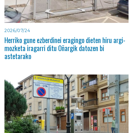
2026/07/24
Herriko gune ezberdinei eragingo dieten hiru argi-
mozketa iragarri ditu Oñargik datozen bi
astetarako