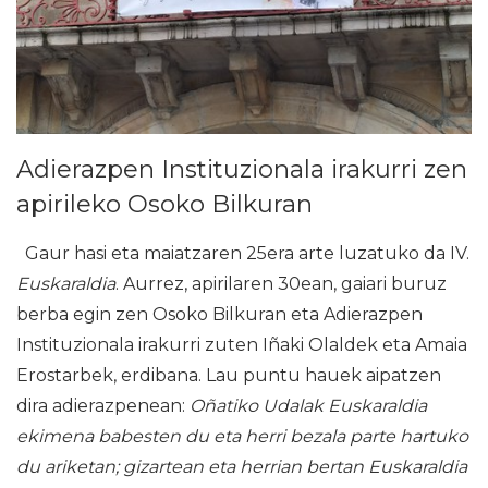
Adierazpen Instituzionala irakurri zen
apirileko Osoko Bilkuran
Gaur hasi eta maiatzaren 25era arte luzatuko da IV.
Euskaraldia
. Aurrez, apirilaren 30ean, gaiari buruz
berba egin zen Osoko Bilkuran eta Adierazpen
Instituzionala irakurri zuten Iñaki Olaldek eta Amaia
Erostarbek, erdibana. Lau puntu hauek aipatzen
dira adierazpenean:
Oñatiko Udalak Euskaraldia
ekimena babesten du eta herri bezala parte hartuko
du ariketan; gizartean eta herrian bertan Euskaraldia