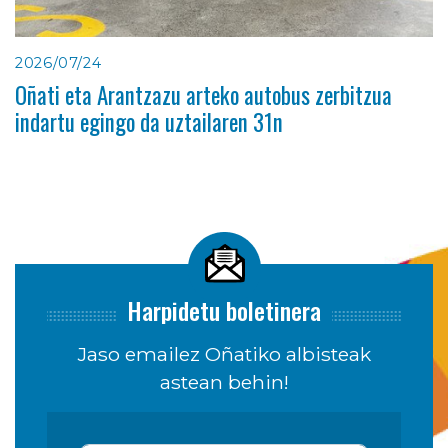
2026/07/24
Oñati eta Arantzazu arteko autobus zerbitzua
indartu egingo da uztailaren 31n
Harpidetu boletinera
Jaso emailez Oñatiko albisteak
astean behin!