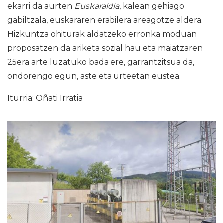
ekarri da aurten
Euskaraldia
, kalean gehiago
gabiltzala, euskararen erabilera areagotze aldera.
Hizkuntza ohiturak aldatzeko erronka moduan
proposatzen da ariketa sozial hau eta maiatzaren
25era arte luzatuko bada ere, garrantzitsua da,
ondorengo egun, aste eta urteetan eustea.
Iturria: Oñati Irratia