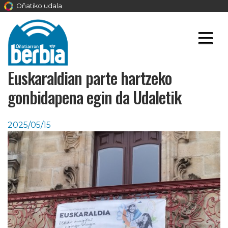
Oñatiko udala
Euskaraldian parte hartzeko
gonbidapena egin da Udaletik
2025/05/15