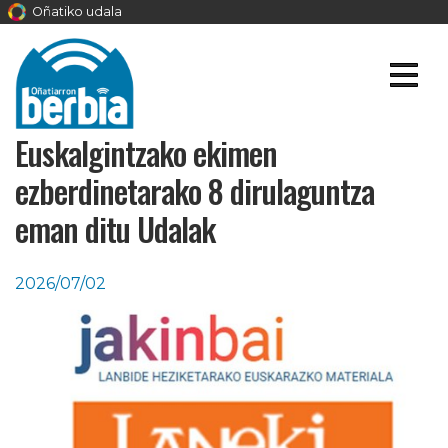
Oñatiko udala
Euskalgintzako ekimen
ezberdinetarako 8 dirulaguntza
eman ditu Udalak
2026/07/02