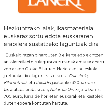
Hezkuntzako jaiak, ikasmateriala
euskaraz sortu edota euskararen
erabilera sustatzeko laguntzak dira
Euskalgintzan diharduten 8 elkarte edo ekintzen
antolatzaileei dirulaguntza zuzenak ematea onartu
zen azken Osoko Bilkuran. Horietako lau eskola
jaietarako dirulaguntzak dira eta
Goieskola,
Kilometroak
eta
Ibilaldia
jaietarako 320na euro
bideratzea erabaki zen,
Nafarroa Oinez
jaira berriz,
700 euro, lurralde horretan euskarak eta ikastolek
duten egoera kontutan hartuta.