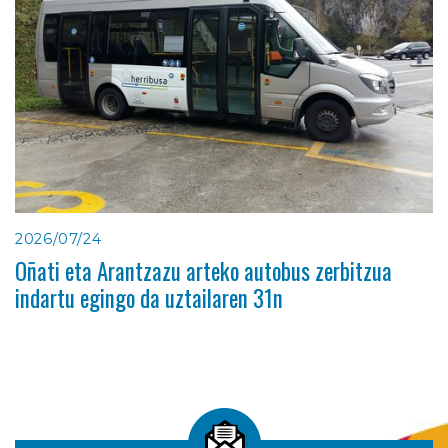
2026/07/24
Oñati eta Arantzazu arteko autobus zerbitzua
indartu egingo da uztailaren 31n