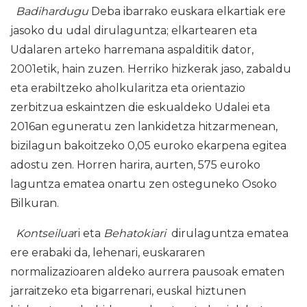
Badihardugu
Deba ibarrako euskara elkartiak ere
jasoko du udal dirulaguntza; elkartearen eta
Udalaren arteko harremana aspalditik dator,
2001etik, hain zuzen. Herriko hizkerak jaso, zabaldu
eta erabiltzeko aholkularitza eta orientazio
zerbitzua eskaintzen die eskualdeko Udalei eta
2016an eguneratu zen lankidetza hitzarmenean,
bizilagun bakoitzeko 0,05 euroko ekarpena egitea
adostu zen. Horren harira, aurten, 575 euroko
laguntza ematea onartu zen osteguneko Osoko
Bilkuran.
Kontseilua
ri eta
Behatokiari
dirulaguntza ematea
ere erabaki da, lehenari, euskararen
normalizazioaren aldeko aurrera pausoak ematen
jarraitzeko eta bigarrenari, euskal hiztunen