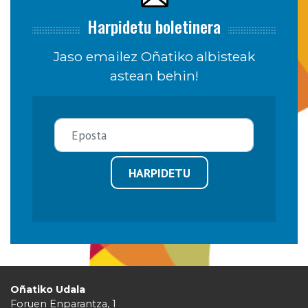
Harpidetu boletinera
Jaso emailez Oñatiko albisteak
astean behin!
HARPIDETU
Oñatiko Udala
Foruen Enparantza, 1