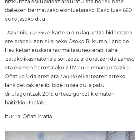
hizkuntza eskubideaz arduratu eta horiek bete
daitezen bermatzeko ekintzetarako. Bakoitzak 660
euro jasoko ditu.
Azkenik,
Laneki
elkartera dirulaguntza bideratzea
ere erabaki zen ekaineko Osoko Bilkuran. Lanbide
Heziketan euskara normaltasunez erabili ahal
izateko ikasmateriala sortzeaz arduratzen da
Laneki
eta ekimen horretarako 2.117 euro emango zaizkio.
Oñatiko Udalaren eta
Laneki
elkartearen arteko
lankidetzak ere ibilbide luzea du, aipatu
dirulaguntzak 2015 urteaz geroztik ematen
baitizkio Udalak.
Iturria: Oñati Irratia