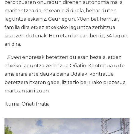
zerbitzuaren onuradun direnen autonomia maila
mantentzea da, etxean bizi direla, behar duten
laguntza eskainiz. Gaur egun, 70en bat herritar,
familia dira etxez etxekako laguntza zerbitzua
jasotzen dutenak. Horretan lanean berriz, 34 lagun
ari dira.
Eulen
enpresak betetzen du esan bezala, etxez
etxeko laguntza zerbitzua Oñatin. Kontratua urte
amaierara arte dauka baina Udalak, kontratua
betetzera itxaron gabe, lizitazio berrirako prozesua
martxan jarri zuen.
Iturria: Oñati Irratia