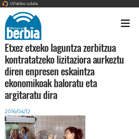
Oñatiko udala
Etxez etxeko laguntza zerbitzua
kontratatzeko lizitaziora aurkeztu
diren enpresen eskaintza
ekonomikoak baloratu eta
argitaratu dira
2016/04/12