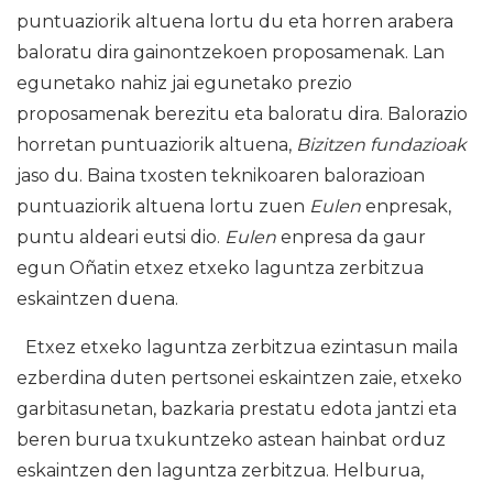
puntuaziorik altuena lortu du eta horren arabera
baloratu dira gainontzekoen proposamenak. Lan
egunetako nahiz jai egunetako prezio
proposamenak berezitu eta baloratu dira. Balorazio
horretan puntuaziorik altuena,
Bizitzen fundazioak
jaso du. Baina txosten teknikoaren balorazioan
puntuaziorik altuena lortu zuen
Eulen
enpresak,
puntu aldeari eutsi dio.
Eulen
enpresa da gaur
egun Oñatin etxez etxeko laguntza zerbitzua
eskaintzen duena.
Etxez etxeko laguntza zerbitzua ezintasun maila
ezberdina duten pertsonei eskaintzen zaie, etxeko
garbitasunetan, bazkaria prestatu edota jantzi eta
beren burua txukuntzeko astean hainbat orduz
eskaintzen den laguntza zerbitzua. Helburua,