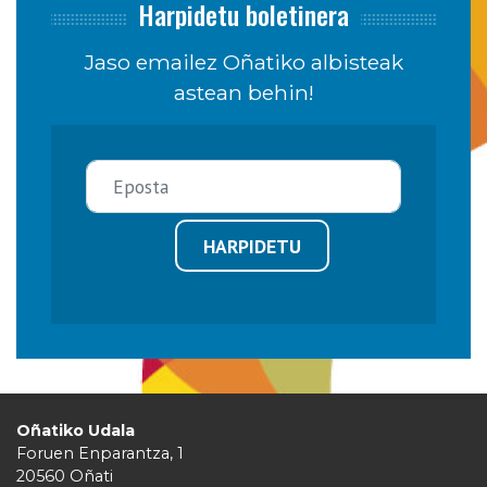
Harpidetu boletinera
Jaso emailez Oñatiko albisteak
astean behin!
HARPIDETU
Oñatiko Udala
Foruen Enparantza, 1
20560 Oñati