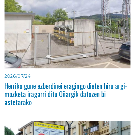
2026/07/24
Herriko gune ezberdinei eragingo dieten hiru argi-
mozketa iragarri ditu Oñargik datozen bi
astetarako