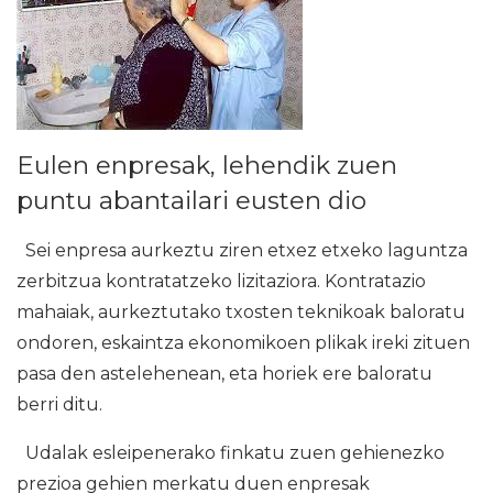
Eulen enpresak, lehendik zuen
puntu abantailari eusten dio
Sei enpresa aurkeztu ziren etxez etxeko laguntza
zerbitzua kontratatzeko lizitaziora. Kontratazio
mahaiak, aurkeztutako txosten teknikoak baloratu
ondoren, eskaintza ekonomikoen plikak ireki zituen
pasa den astelehenean, eta horiek ere baloratu
berri ditu.
Udalak esleipenerako finkatu zuen gehienezko
prezioa gehien merkatu duen enpresak