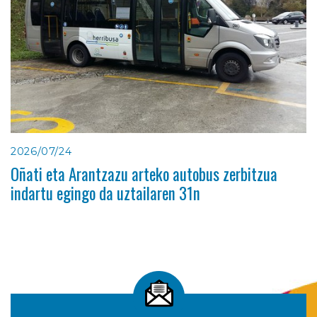
2026/07/24
Oñati eta Arantzazu arteko autobus zerbitzua
indartu egingo da uztailaren 31n