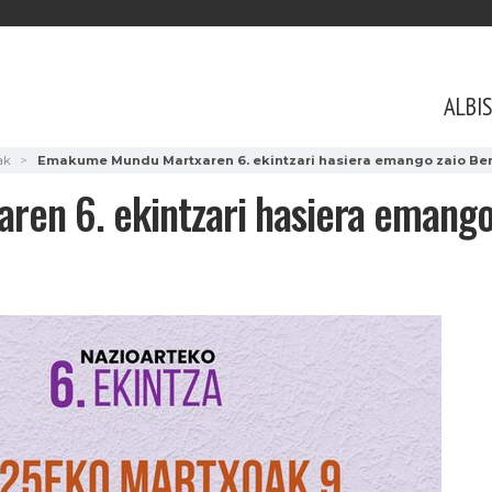
ALBI
ak
Emakume Mundu Martxaren 6. ekintzari hasiera emango zaio B
n 6. ekintzari hasiera emango 