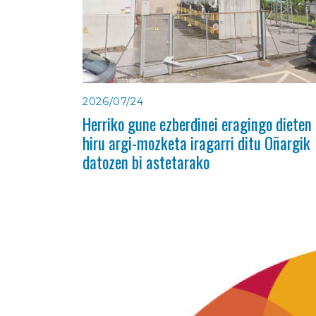
2026/07/24
Herriko gune ezberdinei eragingo dieten
hiru argi-mozketa iragarri ditu Oñargik
datozen bi astetarako