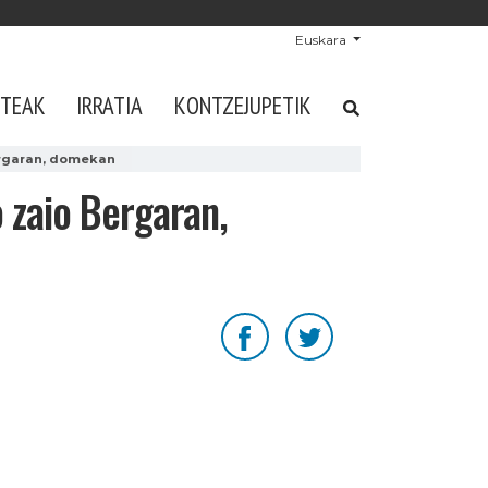
Euskara
STEAK
IRRATIA
KONTZEJUPETIK
ergaran, domekan
zaio Bergaran,