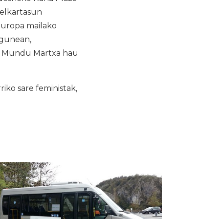
 elkartasun
 Europa mailako
Egunean,
. Mundu Martxa hau
ko sare feministak,