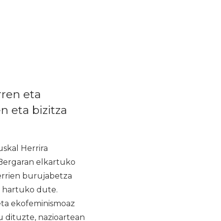
ren eta
n eta bizitza
kal Herrira
Bergaran elkartuko
errien burujabetza
e hartuko dute.
 eta ekofeminismoaz
u dituzte, nazioartean