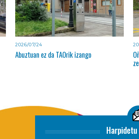
2026/07/24
20
Abuztuan ez da TAOrik izango
Oñ
ze
Harpidetu 