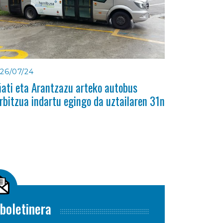
26/07/24
ati eta Arantzazu arteko autobus
rbitzua indartu egingo da uztailaren 31n
boletinera