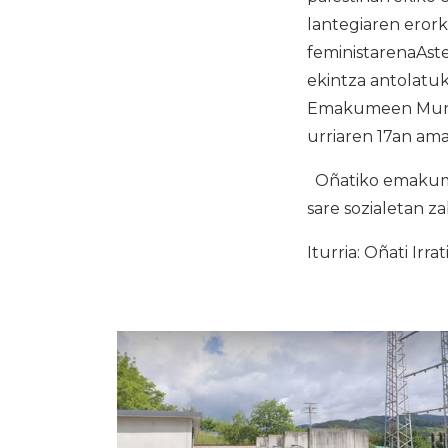
lantegiaren eror
feministarenaAste
ekintza antolatuk
Emakumeen Mundu
urriaren 17an am
Oñatiko emakumea
sare sozialetan z
Iturria: Oñati Irrat