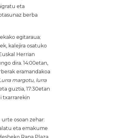
igratu eta
kotasunaz berba
ekako egitaraua;
k, kalejira osatuko
Euskal Herrian
go dira. 14:00etan,
norberak eramandakoa
Lurra margotu, lurra
ta guztia, 17:30etan
i txarrarekin
urte osoan zehar:
salatu eta emakume
adesheko Rana Plaza