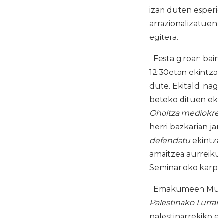
izan duten esper
arrazionalizatue
egitera.
Festa giroan bai
12:30etan ekintza
dute. Ekitaldi n
beteko dituen eki
Oholtza mediokre
herri bazkarian ja
defendatu
ekintza
amaitzea aurreiku
Seminarioko karp
Emakumeen Mundu 
Palestinako Lurr
palestinarrekiko 