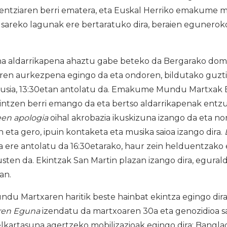
ientziaren berri ematera, eta Euskal Herriko emakume m
n sareko lagunak ere bertaratuko dira, beraien egunero
na aldarrikapena ahaztu gabe beteko da Bergarako dom
ren aurkezpena egingo da eta ondoren, bildutako guztie
agusia, 13:30etan antolatu da. Emakume Mundu Martxak 
ntzen berri emango da eta bertso aldarrikapenak entzun
en apologia
oihal akrobazia ikuskizuna izango da eta 
n eta gero, ipuin kontaketa eta musika saioa izango dira.
 ere antolatu da 16:30etarako, haur zein helduentzako e
sten da. Ekintzak San Martin plazan izango dira, egurald
an.
Martxaren haritik beste hainbat ekintza egingo dira 
aren Eguna
izendatu da martxoaren 30a eta genozidioa 
elkartasuna agertzeko mobilizazioak egingo dira; Bangl