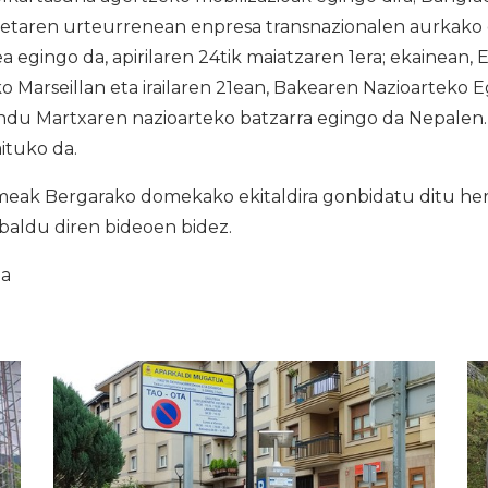
ketaren urteurrenean enpresa transnazionalen aurkako
a egingo da, apirilaren 24tik maiatzaren 1era; ekainean,
o Marseillan eta irailaren 21ean, Bakearen Nazioarteko 
 Martxaren nazioarteko batzarra egingo da Nepalen
aituko da.
k Bergarako domekako ekitaldira gonbidatu ditu herri
abaldu diren bideoen bidez.
ia