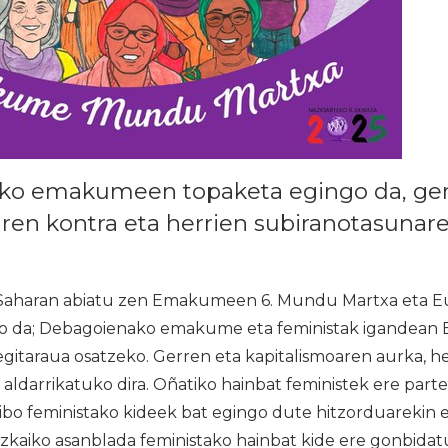
o emakumeen topaketa egingo da, ger
ren kontra eta herrien subiranotasunare
haran abiatu zen Emakumeen 6. Mundu Martxa eta Eus
iko da; Debagoienako emakume eta feministak igandean 
egitaraua osatzeko. Gerren eta kapitalismoaren aurka, h
k aldarrikatuko dira. Oñatiko hainbat feministek ere part
ibo feministako kideek bat egingo dute hitzorduarekin
zkaiko asanblada feministako hainbat kide ere gonbidat