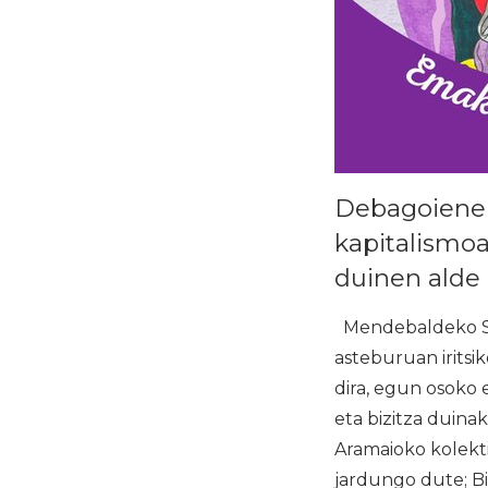
Debagoienek
kapitalismoa
duinen alde
Mendebaldeko Sa
asteburuan irits
dira, egun osoko 
eta bizitza duina
Aramaioko kolekt
jardungo dute; Bi