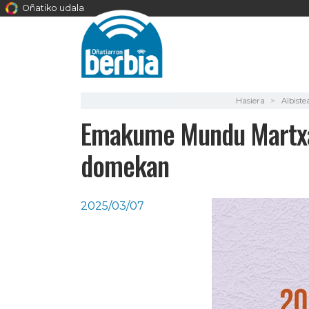
Oñatiko udala
Hasiera
Albiste
Emakume Mundu Martxare
domekan
2025/03/07