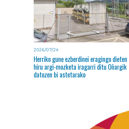
2026/07/24
Herriko gune ezberdinei eragingo dieten
hiru argi-mozketa iragarri ditu Oñargik
datozen bi astetarako