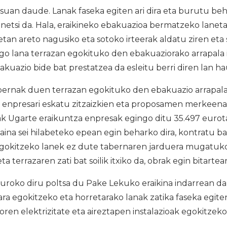
suan daude. Lanak faseka egiten ari dira eta burutu b
netsi da. Hala, eraikineko ebakuazioa bermatzeko lanet
tan areto nagusiko eta sotoko irteerak aldatu ziren eta
engo lana terrazan egokituko den ebakuaziorako arrapala 
kuazio bide bat prestatzea da esleitu berri diren lan h
rnak duen terrazan egokituko den ebakuazio arrapala
 enpresari eskatu zitzaizkien eta proposamen merkeen
ak Ugarte eraikuntza enpresak egingo ditu 35.497 eurota
baina sei hilabeteko epean egin beharko dira, kontratu 
egokitzeko lanek ez dute tabernaren jarduera mugatuko,
terrazaren zati bat soilik itxiko da, obrak egin bitartea
roko diru poltsa du Pake Lekuko eraikina indarrean 
ara egokitzeko eta horretarako lanak zatika faseka egiten 
oren elektrizitate eta aireztapen instalazioak egokitzek