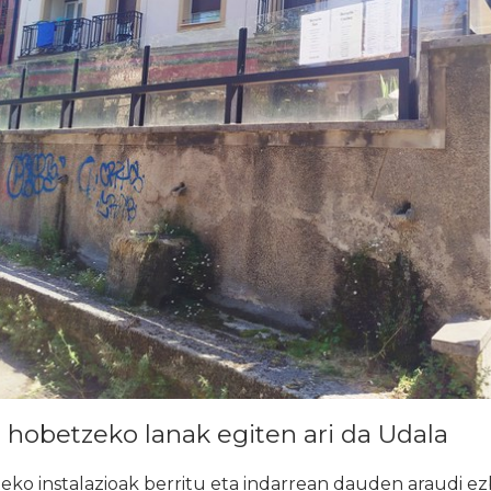
hobetzeko lanak egiten ari da Udala
ko instalazioak berritu eta indarrean dauden araudi ez