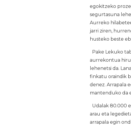
egokitzeko proze
segurtasuna lehe
Aurreko hilabetee
jarri ziren, hurr
husteko beste eba
Pake Lekuko tabe
aurrekontua hiru
lehenetsi da. Lan
finkatu oraindik 
denez. Arrapala 
mantenduko da eta 
Udalak 80.000 eu
arau eta legediet
arrapala egin ond