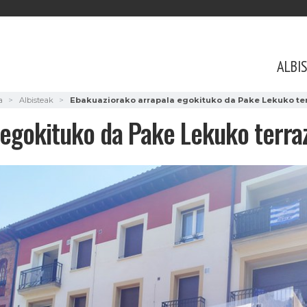
ALBI
a
Albisteak
Ebakuaziorako arrapala egokituko da Pake Lekuko te
 egokituko da Pake Lekuko terra