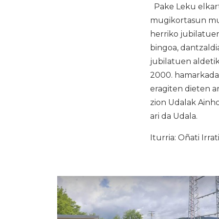
Pake Leku elkart
mugikortasun mug
herriko jubilatue
bingoa, dantzaldi
jubilatuen aldetik
2000. hamarkadan 
eragiten dieten a
zion Udalak Ainho
ari da Udala.
Iturria: Oñati Irrat