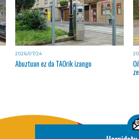
2026/07/24
20
Abuztuan ez da TAOrik izango
Oñ
ze