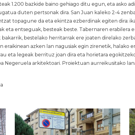
eak 1.200 bazkide baino gehiago ditu egun, eta asko ad
atua duten pertsonak dira. San Juan kaleko 2-4 zenba
ntzat topagune da eta ekintza ezberdinak egiten dira: ika
ak eta entseguak, besteak beste. Tabernaren erabilera e
 bakarrik, bestelako herritarrak ere joaten direlako zerb
eraikinean azken lan nagusiak egin zirenetik, halako era
rau eta legeak berrituz joan dira eta horietara egokitze
a Negeruela arkitektoari. Proiektuan aurreikusitako la
ia