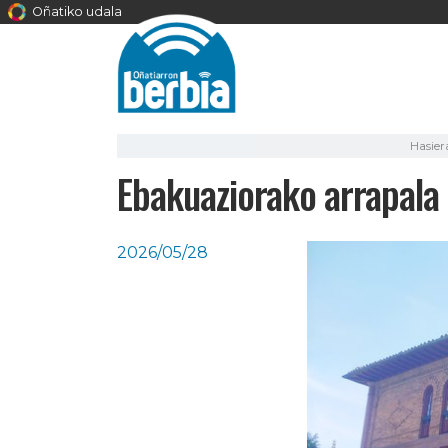
Oñatiko udala
Hasier
Ebakuaziorako arrapala
2026/05/28