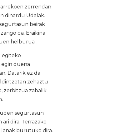
eharrekoen zerrendan
an dihardu Udalak.
 segurtasun beirak
izango da. Eraikina
auen helburua.
 egiteko
a egin duena
n. Datarik ez da
baldintzetan zehaztu
 zerbitzua zabalik
n.
dauden segurtasun
ari dira. Terrazako
o lanak burutuko dira.