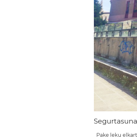
Segurtasuna 
Pake leku elkarte