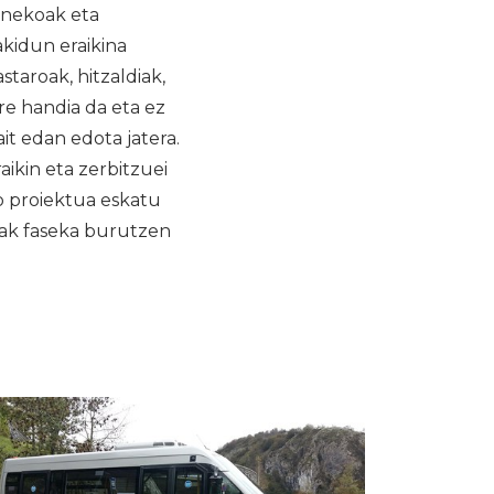
inekoak eta
kidun eraikina
staroak, hitzaldiak,
re handia da eta ez
ait edan edota jatera.
ikin eta zerbitzuei
ko proiektua eskatu
nak faseka burutzen