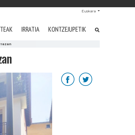
Euskara
STEAK
IRRATIA
KONTZEJUPETIK
rrazan
zan