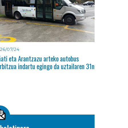
26/07/24
ati eta Arantzazu arteko autobus
rbitzua indartu egingo da uztailaren 31n