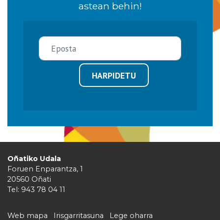
astean behin!
HARPIDETU
Oñatiko Udala
Foruen Enparantza, 1
20560 Oñati
Tel: 943 78 04 11
Web mapa
Irisgarritasuna
Lege oharra