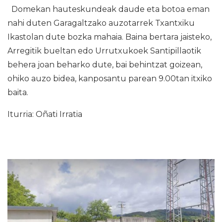
Domekan hauteskundeak daude eta botoa eman
nahi duten Garagaltzako auzotarrek Txantxiku
Ikastolan dute bozka mahaia. Baina bertara jaisteko,
Arregitik bueltan edo Urrutxukoek Santipillaotik
behera joan beharko dute, bai behintzat goizean,
ohiko auzo bidea, kanposantu parean 9.00tan itxiko
baita.
Iturria: Oñati Irratia