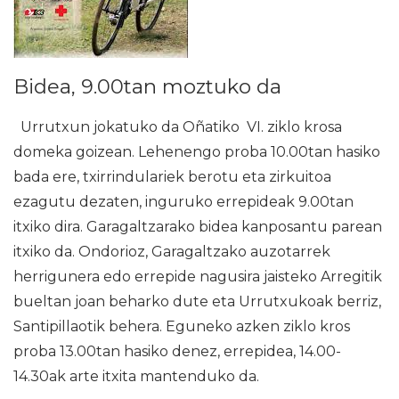
Bidea, 9.00tan moztuko da
Urrutxun jokatuko da Oñatiko VI. ziklo krosa
domeka goizean. Lehenengo proba 10.00tan hasiko
bada ere, txirrindulariek berotu eta zirkuitoa
ezagutu dezaten, inguruko errepideak 9.00tan
itxiko dira. Garagaltzarako bidea kanposantu parean
itxiko da. Ondorioz, Garagaltzako auzotarrek
herrigunera edo errepide nagusira jaisteko Arregitik
bueltan joan beharko dute eta Urrutxukoak berriz,
Santipillaotik behera. Eguneko azken ziklo kros
proba 13.00tan hasiko denez, errepidea, 14.00-
14.30ak arte itxita mantenduko da.