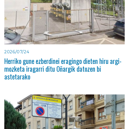
2026/07/24
Herriko gune ezberdinei eragingo dieten hiru argi-
mozketa iragarri ditu Oñargik datozen bi
astetarako