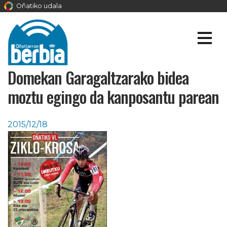
Oñatiko udala
Domekan Garagaltzarako bidea
moztu egingo da kanposantu parean
2015/12/18