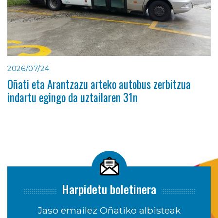
2026/07/24
Oñati eta Arantzazu arteko autobus zerbitzua
indartu egingo da uztailaren 31n
Harpidetu boletinera
Jaso emailez Oñatiko albisteak