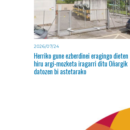
2026/07/24
Herriko gune ezberdinei eragingo dieten
hiru argi-mozketa iragarri ditu Oñargik
datozen bi astetarako