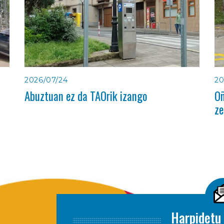
2026/07/24
20
Abuztuan ez da TAOrik izango
Oñ
ze
Harpidetu 