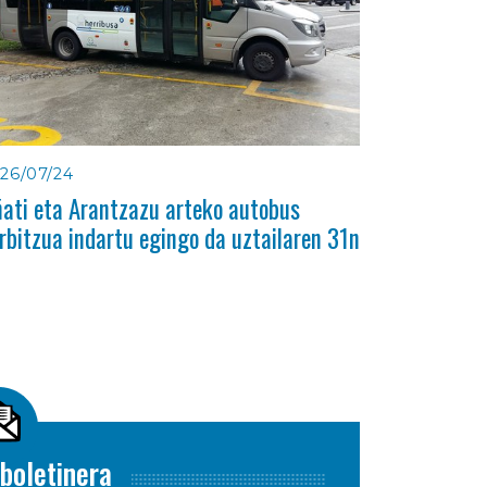
26/07/24
ati eta Arantzazu arteko autobus
rbitzua indartu egingo da uztailaren 31n
boletinera