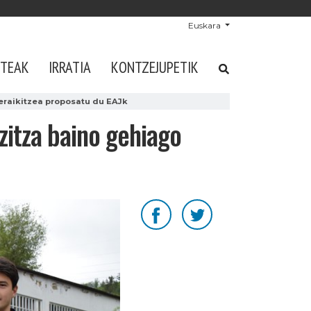
Euskara
STEAK
IRRATIA
KONTZEJUPETIK
eraikitzea proposatu du EAJk
zitza baino gehiago