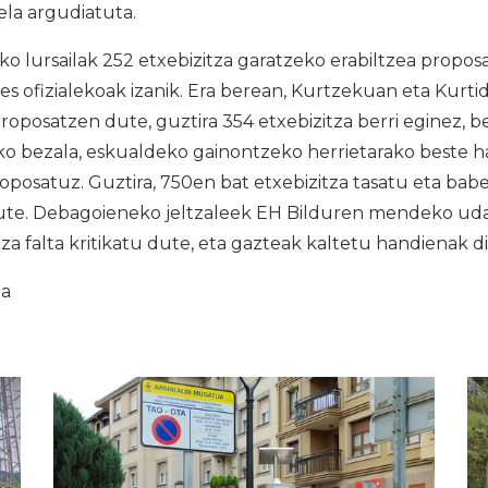
ela argudiatuta.
ko lursailak 252 etxebizitza garatzeko erabiltzea propos
es ofizialekoak izanik. Era berean, Kurtzekuan eta Kurtid
roposatzen dute, guztira 354 etxebizitza berri eginez, ber
ko bezala, eskualdeko gainontzeko herrietarako beste ha
roposatuz. Guztira, 750en bat etxebizitza tasatu eta babe
ute. Debagoieneko jeltzaleek EH Bilduren mendeko u
tza falta kritikatu dute, eta gazteak kaltetu handienak d
ia