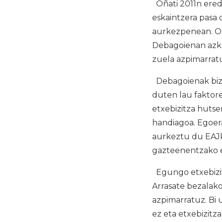
Oñati 2011n ered
eskaintzera pasa 
aurkezpenean. Or
Debagoienan azke
zuela azpimarrat
Debagoienak bizite
duten lau faktore 
etxebizitza hutse
handiagoa. Egoera
aurkeztu du EAJk,
gazteenentzako e
Egungo etxebizit
Arrasate bezalak
azpimarratuz. Bi u
ez eta etxebizit