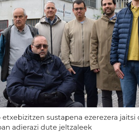
etxebizitzen sustapena ezerezera jaitsi 
an adierazi dute jeltzaleek