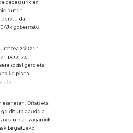
za babesturik ez
egin duten
k geratu da
n, EAJk gobernatu
kuratzea zailtzen
n paralisia,
era sozial gero eta
andiko plana
a eta
 esanetan, Oñati eta
n geldituta daudela
urzoru urbanizagarririk
ak birgaitzeko