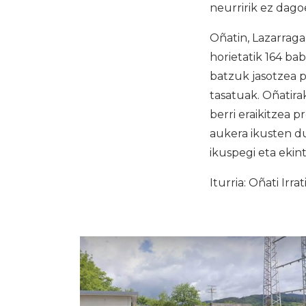
neurririk ez dago
Oñatin, Lazarraga
horietatik 164 bab
batzuk jasotzea p
tasatuak. Oñatira
berri eraikitzea p
aukera ikusten d
ikuspegi eta ekin
Iturria: Oñati Irrat