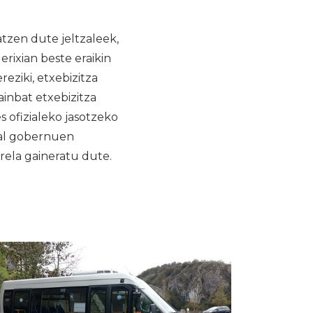
atzen dute jeltzaleek,
erixian beste eraikin
eziki, etxebizitza
inbat etxebizitza
s ofizialeko jasotzeko
dal gobernuen
irela gaineratu dute.