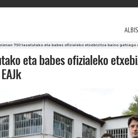
ALBI
ienan 750 tasatutako eta babes ofizialeko etxebizitza baino gehiago 
ako eta babes ofizialeko etxebi
 EAJk