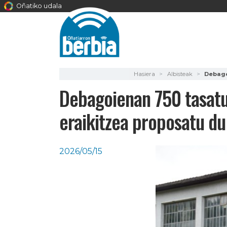
Oñatiko udala
Hasiera
Albisteak
Debago
Debagoienan 750 tasatut
eraikitzea proposatu du
2026/05/15