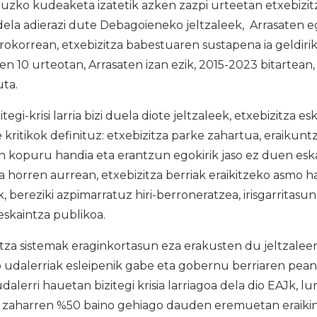
uzko kudeaketa izatetik azken zazpi urteetan etxebizit
dela adierazi dute Debagoieneko jeltzaleek, Arrasaten 
okorrean, etxebizitza babestuaren sustapena ia geldiri
n 10 urteotan, Arrasaten izan ezik, 2015-2023 bitartea
uta.
gi-krisi larria bizi duela diote jeltzaleek, etxebizitza es
kritikok definituz: etxebizitza parke zahartua, eraikuntza
n kopuru handia eta erantzun egokirik jaso ez duen eska
 horren aurrean, etxebizitza berriak eraikitzeko asmo h
 bereziki azpimarratuz hiri-berroneratzea, irisgarritasun
skaintza publikoa.
za sistemak eraginkortasun eza erakusten du jeltzaleen
o udalerriak esleipenik gabe eta gobernu berriaren pea
dalerri hauetan bizitegi krisia larriagoa dela dio EAJk, l
za zaharren %50 baino gehiago dauden eremuetan eraikin