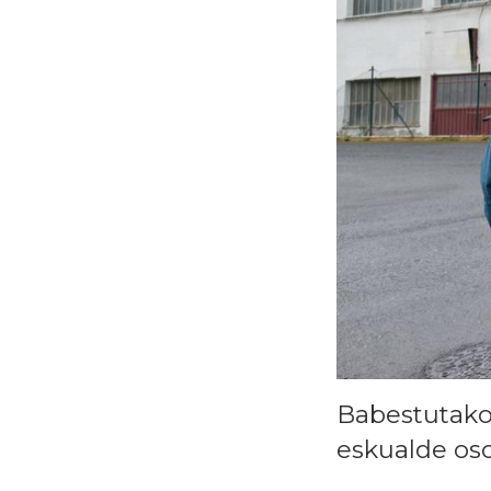
Babestutako 
eskualde oso