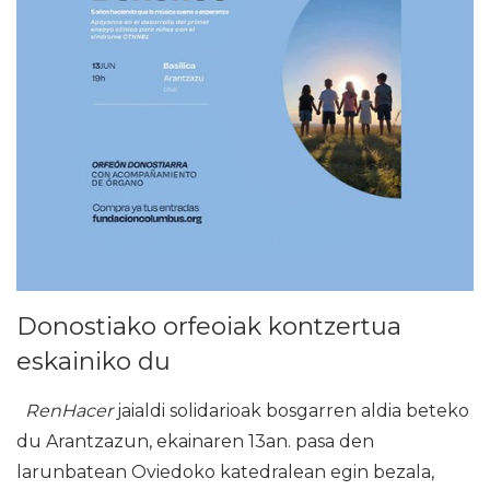
Donostiako orfeoiak kontzertua
eskainiko du
RenHacer
jaialdi solidarioak bosgarren aldia beteko
du Arantzazun, ekainaren 13an. pasa den
larunbatean Oviedoko katedralean egin bezala,