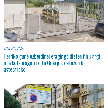
2026/07/24
Herriko gune ezberdinei eragingo dieten hiru argi-
mozketa iragarri ditu Oñargik datozen bi
astetarako