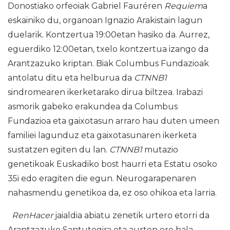
Donostiako orfeoiak Gabriel Fauréren
Requiem
a
eskainiko du, organoan Ignazio Arakistain lagun
duelarik. Kontzertua 19:00etan hasiko da. Aurrez,
eguerdiko 12:00etan, txelo kontzertua izango da
Arantzazuko kriptan. Biak Columbus Fundazioak
antolatu ditu eta helburua da
CTNNB1
sindromearen ikerketarako dirua biltzea. Irabazi
asmorik gabeko erakundea da Columbus
Fundazioa eta gaixotasun arraro hau duten umeen
familiei lagunduz eta gaixotasunaren ikerketa
sustatzen egiten du lan.
CTNNB1
mutazio
genetikoak Euskadiko bost haurri eta Estatu osoko
35i edo eragiten die egun. Neurogarapenaren
nahasmendu genetikoa da, ez oso ohikoa eta larria.
RenHacer
jaialdia abiatu zenetik urtero etorri da
Arantzazuko Santutegira eta aurten ere hala