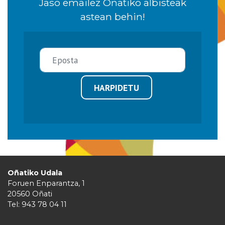
Jaso emailez Oñatiko albisteak
astean behin!
HARPIDETU
Oñatiko Udala
Foruen Enparantza, 1
20560 Oñati
Tel: 943 78 04 11