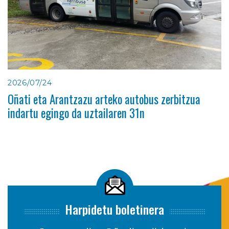
2026/07/24
Oñati eta Arantzazu arteko autobus zerbitzua
indartu egingo da uztailaren 31n
Harpidetu boletinera