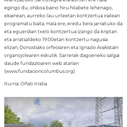
egingo du, ohikoa baino hiru hilabete lehenago,
ekainean, aurreko lau urteetan kontzertua irailean
programatu baita. Hala ere, eredu bera jarraituko da
eta eguerdian txelo kontzertua izango da kriptan
eta arratsaldeko 19:00etan kontzertu nagusia
elizan, Donostiako orfeoiaren eta Ignazio Arakistain
organojolearen eskutik. Sarrerak dagoeneko salgai
daude fundazioaren web atarian
(www.fundacioncolumbus.org)
Iturria: Oñati Irratia