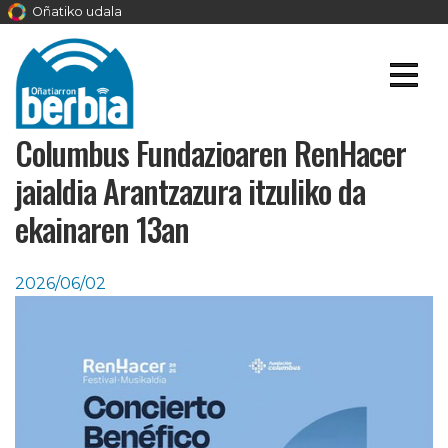
Oñatiko udala
Columbus Fundazioaren RenHacer
jaialdia Arantzazura itzuliko da
ekainaren 13an
2026/06/02