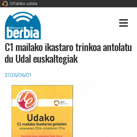
Oñatiko udala
C1 mailako ikastaro trinkoa antolatu
du Udal euskaltegiak
2026/06/01