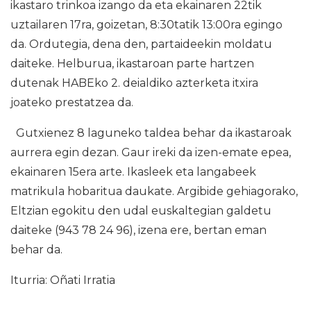
ikastaro trinkoa izango da eta ekainaren 22tik
uztailaren 17ra, goizetan, 8:30tatik 13:00ra egingo
da. Ordutegia, dena den, partaideekin moldatu
daiteke. Helburua, ikastaroan parte hartzen
dutenak HABEko 2. deialdiko azterketa itxira
joateko prestatzea da.
Gutxienez 8 laguneko taldea behar da ikastaroak
aurrera egin dezan. Gaur ireki da izen-emate epea,
ekainaren 15era arte. Ikasleek eta langabeek
matrikula hobaritua daukate. Argibide gehiagorako,
Eltzian egokitu den udal euskaltegian galdetu
daiteke (943 78 24 96), izena ere, bertan eman
behar da.
Iturria: Oñati Irratia