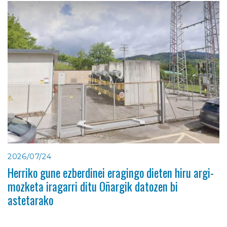
2026/07/24
Herriko gune ezberdinei eragingo dieten hiru argi-
mozketa iragarri ditu Oñargik datozen bi
astetarako