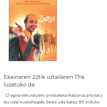
Ekainaren 22tik uztailaren 17ra
luzatuko da
C1 agiria eskuratzeko prestaketa ikastaroa antolatu
du udal euskaltegiak, beste uda batez. 80 orduko