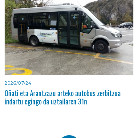
2026/07/24
Oñati eta Arantzazu arteko autobus zerbitzua
indartu egingo da uztailaren 31n