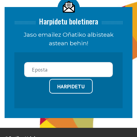
Harpidetu boletinera
Jaso emailez Oñatiko albisteak
astean behin!
HARPIDETU