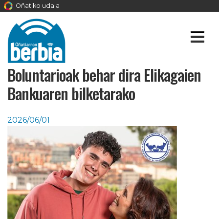
Oñatiko udala
Boluntarioak behar dira Elikagaien
Bankuaren bilketarako
2026/06/01