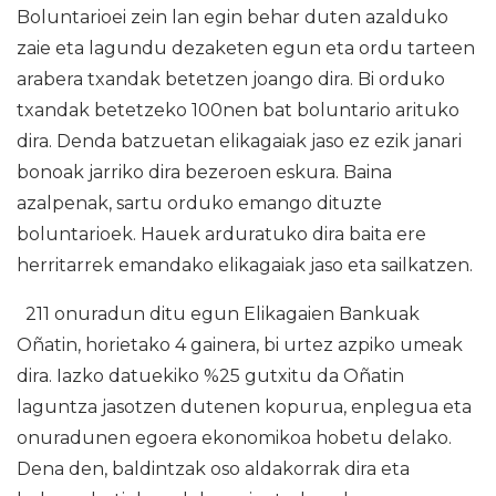
Boluntarioei zein lan egin behar duten azalduko
zaie eta lagundu dezaketen egun eta ordu tarteen
arabera txandak betetzen joango dira. Bi orduko
txandak betetzeko 100nen bat boluntario arituko
dira. Denda batzuetan elikagaiak jaso ez ezik janari
bonoak jarriko dira bezeroen eskura. Baina
azalpenak, sartu orduko emango dituzte
boluntarioek. Hauek arduratuko dira baita ere
herritarrek emandako elikagaiak jaso eta sailkatzen.
211 onuradun ditu egun Elikagaien Bankuak
Oñatin, horietako 4 gainera, bi urtez azpiko umeak
dira. Iazko datuekiko %25 gutxitu da Oñatin
laguntza jasotzen dutenen kopurua, enplegua eta
onuradunen egoera ekonomikoa hobetu delako.
Dena den, baldintzak oso aldakorrak dira eta