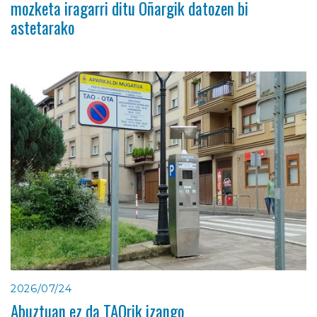
mozketa iragarri ditu Oñargik datozen bi
astetarako
2026/07/24
Abuztuan ez da TAOrik izango