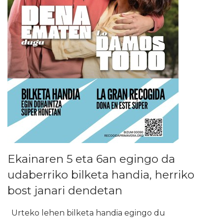
Ekainaren 5 eta 6an egingo da
udaberriko bilketa handia, herriko
bost janari dendetan
Urteko lehen bilketa handia egingo du