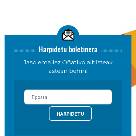
Harpidetu boletinera
Jaso emailez Oñatiko albisteak
astean behin!
HARPIDETU