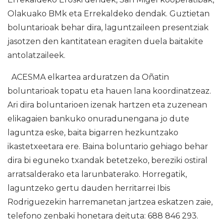
Olakuako BMk eta Errekaldeko dendak. Guztietan
boluntarioak behar dira, laguntzaileen presentziak
jasotzen den kantitatean eragiten duela baitakite
antolatzaileek.
ACESMA elkartea arduratzen da Oñatin
boluntarioak topatu eta hauen lana koordinatzeaz.
Ari dira boluntarioen izenak hartzen eta zuzenean
elikagaien bankuko onuradunengana jo dute
laguntza eske, baita bigarren hezkuntzako
ikastetxeetara ere. Baina boluntario gehiago behar
dira bi eguneko txandak betetzeko, bereziki ostiral
arratsalderako eta larunbaterako. Horregatik,
laguntzeko gertu dauden herritarrei Ibis
Rodriguezekin harremanetan jartzea eskatzen zaie,
telefono zenbaki honetara deituta: 688 846 293.