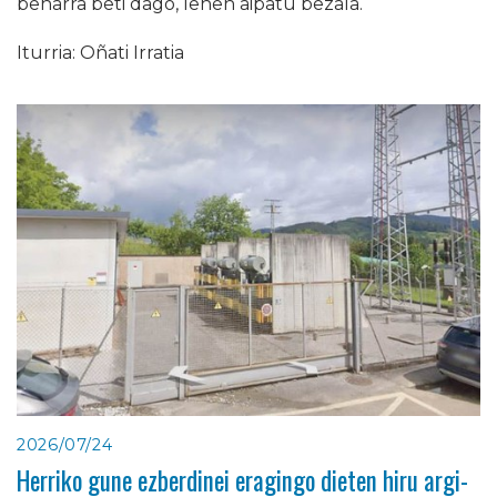
beharra beti dago, lehen aipatu bezala.
Iturria: Oñati Irratia
2026/07/24
Herriko gune ezberdinei eragingo dieten hiru argi-