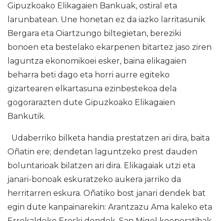
Gipuzkoako Elikagaien Bankuak, ostiral eta
larunbatean. Une honetan ez da iazko larritasunik
Bergara eta Oiartzungo biltegietan, bereziki
bonoen eta bestelako ekarpenen bitartez jaso ziren
laguntza ekonomikoei esker, baina elikagaien
beharra beti dago eta horri aurre egiteko
gizartearen elkartasuna ezinbestekoa dela
gogorarazten dute Gipuzkoako Elikagaien
Bankutik.
Udaberriko bilketa handia prestatzen ari dira, baita
Oñatin ere; dendetan laguntzeko prest dauden
boluntarioak bilatzen ari dira. Elikagaiak utzi eta
janari-bonoak eskuratzeko aukera jarriko da
herritarren eskura. Oñatiko bost janari dendek bat
egin dute kanpainarekin: Arantzazu Ama kaleko eta
Errekaldeko Eroski dendek, San Migel kooperatibak,