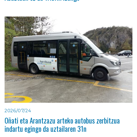
2026/07/24
Oñati eta Arantzazu arteko autobus zerbitzua
indartu egingo da uztailaren 31n