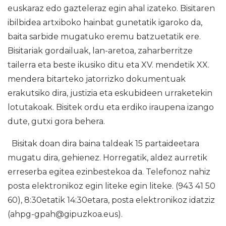
euskaraz edo gazteleraz egin ahal izateko. Bisitaren
ibilbidea artxiboko hainbat gunetatik igaroko da,
baita sarbide mugatuko eremu batzuetatik ere.
Bisitariak gordailuak, lan-aretoa, zaharberritze
tailerra eta beste ikusiko ditu eta XV. mendetik XX.
mendera bitarteko jatorrizko dokumentuak
erakutsiko dira, justizia eta eskubideen urraketekin
lotutakoak. Bisitek ordu eta erdiko iraupena izango
dute, gutxi gora behera.
Bisitak doan dira baina taldeak 15 partaideetara
mugatu dira, gehienez. Horregatik, aldez aurretik
erreserba egitea ezinbestekoa da. Telefonoz nahiz
posta elektronikoz egin liteke egin liteke. (943 41 50
60), 8:30etatik 14:30etara, posta elektronikoz idatziz
(ahpg-gpah@gipuzkoa.eus).