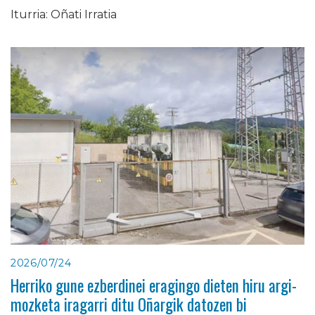
Iturria: Oñati Irratia
2026/07/24
Herriko gune ezberdinei eragingo dieten hiru argi-
mozketa iragarri ditu Oñargik datozen bi