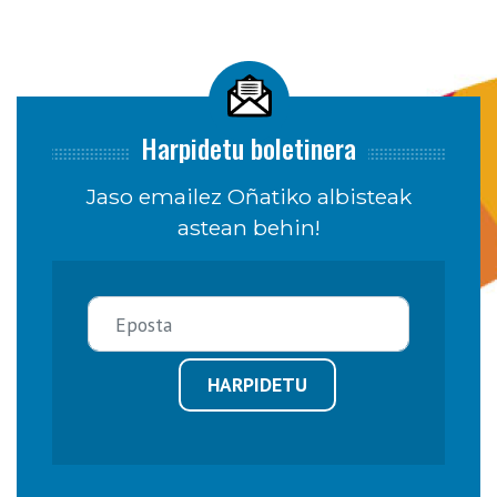
Harpidetu boletinera
Jaso emailez Oñatiko albisteak
astean behin!
HARPIDETU