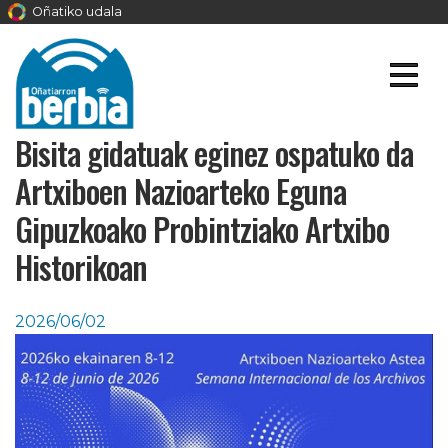
Oñatiko udala
Bisita gidatuak eginez ospatuko da
Artxiboen Nazioarteko Eguna
Gipuzkoako Probintziako Artxibo
Historikoan
2026/06/02