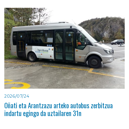
2026/07/24
Oñati eta Arantzazu arteko autobus zerbitzua
indartu egingo da uztailaren 31n