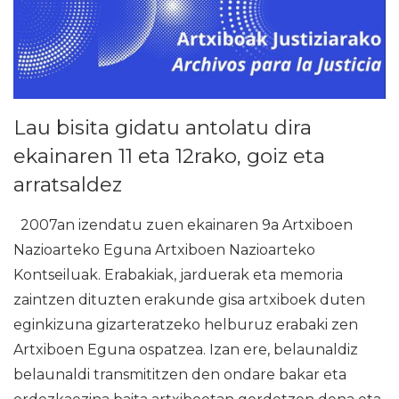
Lau bisita gidatu antolatu dira
ekainaren 11 eta 12rako, goiz eta
arratsaldez
2007an izendatu zuen ekainaren 9a Artxiboen
Nazioarteko Eguna Artxiboen Nazioarteko
Kontseiluak. Erabakiak, jarduerak eta memoria
zaintzen dituzten erakunde gisa artxiboek duten
eginkizuna gizarteratzeko helburuz erabaki zen
Artxiboen Eguna ospatzea. Izan ere, belaunaldiz
belaunaldi transmititzen den ondare bakar eta