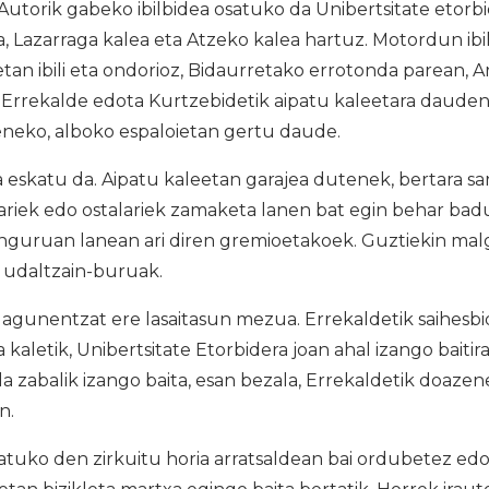
. Autorik gabeko ibilbidea osatuko da Unibertsitate etorb
, Lazarraga kalea eta Atzeko kalea hartuz. Motordun ibi
retan ibili eta ondorioz, Bidaurretako errotonda parean,
, Errekalde edota Kurtzebidetik aipatu kaleetara daude
oeneko, alboko espaloietan gertu daude.
 eskatu da. Aipatu kaleetan garajea dutenek, bertara sar
ariek edo ostalariek zamaketa lanen bat egin behar bad
 inguruan lanean ari diren gremioetakoek. Guztiekin ma
u udaltzain-buruak.
agunentzat ere lasaitasun mezua. Errekaldetik saihesbi
aletik, Unibertsitate Etorbidera joan ahal izango baitira
la zabalik izango baita, esan bezala, Errekaldetik doazen
n.
uko den zirkuitu horia arratsaldean bai ordubetez edo, 