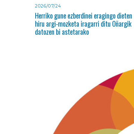
2026/07/24
Herriko gune ezberdinei eragingo dieten
hiru argi-mozketa iragarri ditu Oñargik
datozen bi astetarako