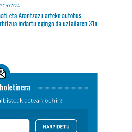
26/07/24
ati eta Arantzazu arteko autobus
rbitzua indartu egingo da uztailaren 31n
boletinera
lbisteak astean behin!
HARPIDETU