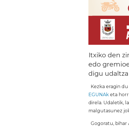
Itxiko den z
edo gremioet
digu udaltza
Kezka eragin du 
EGUNAk
eta horr
direla. Udaletik,
malgutasunez jok
Gogoratu, bihar 