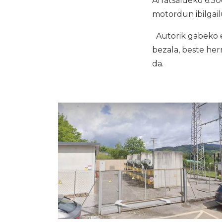
Arratsaldeko 6:30
motordun ibilgailu
Autorik gabeko e
bezala, beste her
da.