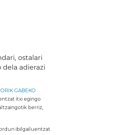
ari, ostalari
dela adierazi
ORIK GABEKO
ntzat itxi egingo
tzaingotik berriz,
rdun ibilgailuentzat