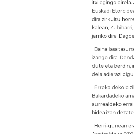
itxi egingo direla
Euskadi Etorbidea
dira zirkuitu hor
kalean, Zubibarri
jarriko dira. Dag
Baina lasaitasuna
izango dira. Dend
dute eta berdin,
dela adierazi dig
Errekaldeko bizil
Bakardadeko ama k
aurrealdeko errai
bidea izan dezate
Herri-gunean erat