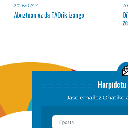
2026/07/24
20
Abuztuan ez da TAOrik izango
Oñ
ze
Harpidetu 
Jaso emailez Oñatiko a