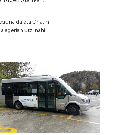
ten duen bitartean,
eguna da eta Oñatin
a agerian utzi nahi