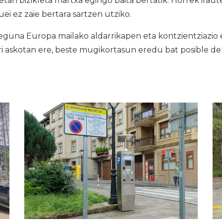
etan bizikleta martxa egingo baita bertatik. Horrek irau
ei ez zaie bertara sartzen utziko.
guna Europa mailako aldarrikapen eta kontzientziazio 
ri askotan ere, beste mugikortasun eredu bat posible del