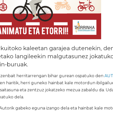
irkuitoko kaleetan garajea dutenekin, dend
ako langileekin malgutasunez jokatuko 
in-buruak.
zenbait herritarrengan bihar gurean ospatuko den
AUT
en haritik, herri guneko hainbat kale motordun ibilgailue
 lasaitasuna eta zentzuz jokatzeko mezua zabaldu da. Udal
atuko dela.
Autorik gabeko eguna izango dela eta hainbat kale moto