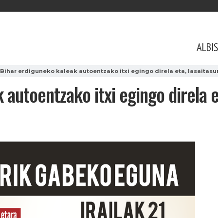
ALBI
Bihar erdiguneko kaleak autoentzako itxi egingo direla eta, lasaitasu
 autoentzako itxi egingo direla e