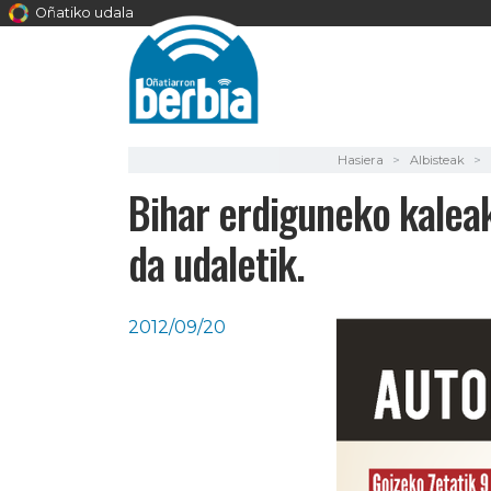
Oñatiko udala
Hasiera
Albisteak
Bihar erdiguneko kaleak
da udaletik.
2012/09/20