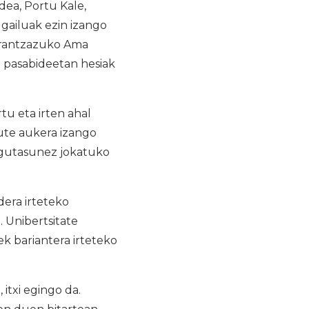
idea, Portu Kale,
lgailuak ezin izango
 Arantzazuko Ama
n pasabideetan hesiak
tu eta irten ahal
ute aukera izango
lgutasunez jokatuko
dera irteteko
. Unibertsitate
ek bariantera irteteko
itxi egingo da.