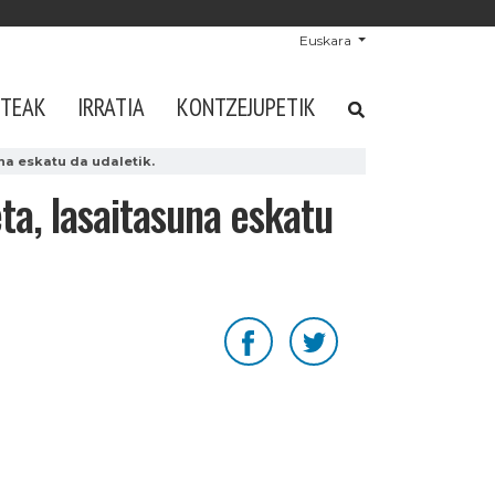
Euskara
STEAK
IRRATIA
KONTZEJUPETIK
na eskatu da udaletik.
ta, lasaitasuna eskatu