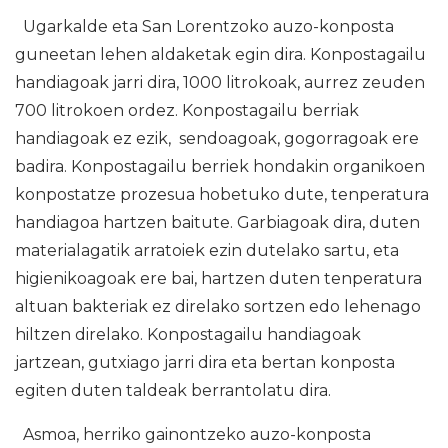
Ugarkalde eta San Lorentzoko auzo-konposta
guneetan lehen aldaketak egin dira. Konpostagailu
handiagoak jarri dira, 1000 litrokoak, aurrez zeuden
700 litrokoen ordez. Konpostagailu berriak
handiagoak ez ezik, sendoagoak, gogorragoak ere
badira. Konpostagailu berriek hondakin organikoen
konpostatze prozesua hobetuko dute, tenperatura
handiagoa hartzen baitute. Garbiagoak dira, duten
materialagatik arratoiek ezin dutelako sartu, eta
higienikoagoak ere bai, hartzen duten tenperatura
altuan bakteriak ez direlako sortzen edo lehenago
hiltzen direlako. Konpostagailu handiagoak
jartzean, gutxiago jarri dira eta bertan konposta
egiten duten taldeak berrantolatu dira.
Asmoa, herriko gainontzeko auzo-konposta