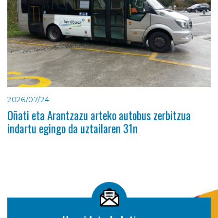
2026/07/24
Oñati eta Arantzazu arteko autobus zerbitzua
indartu egingo da uztailaren 31n