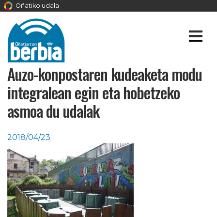
Oñatiko udala
Auzo-konpostaren kudeaketa modu
integralean egin eta hobetzeko
asmoa du udalak
2018/04/23