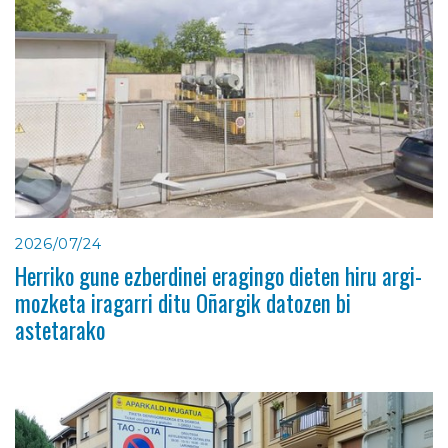
2026/07/24
Herriko gune ezberdinei eragingo dieten hiru argi-
mozketa iragarri ditu Oñargik datozen bi
astetarako