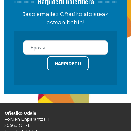
Harpidetu boletinera
Jaso emailez Oñatiko albisteak
astean behin!
HARPIDETU
Oñatiko Udala
Foruen Enparantza, 1
20560 Oñati