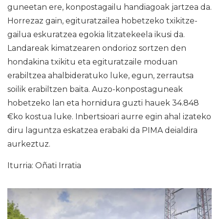
guneetan ere, konpostagailu handiagoak jartzea da.
Horrezaz gain, egituratzailea hobetzeko txikitze-
gailua eskuratzea egokia litzatekeela ikusi da.
Landareak kimatzearen ondorioz sortzen den
hondakina txikitu eta egituratzaile moduan
erabiltzea ahalbideratuko luke, egun, zerrautsa
soilik erabiltzen baita. Auzo-konpostaguneak
hobetzeko lan eta hornidura guzti hauek 34.848
€ko kostua luke. Inbertsioari aurre egin ahal izateko
diru laguntza eskatzea erabaki da PIMA deialdira
aurkeztuz.
Iturria: Oñati Irratia