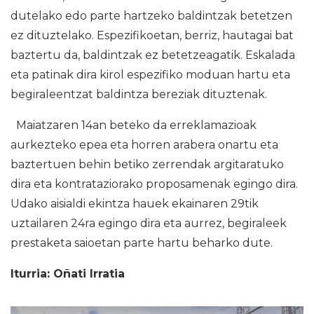
dutelako edo parte hartzeko baldintzak betetzen
ez dituztelako. Espezifikoetan, berriz, hautagai bat
baztertu da, baldintzak ez betetzeagatik. Eskalada
eta patinak dira kirol espezifiko moduan hartu eta
begiraleentzat baldintza bereziak dituztenak.
Maiatzaren 14an beteko da erreklamazioak
aurkezteko epea eta horren arabera onartu eta
baztertuen behin betiko zerrendak argitaratuko
dira eta kontrataziorako proposamenak egingo dira.
Udako aisialdi ekintza hauek ekainaren 29tik
uztailaren 24ra egingo dira eta aurrez, begiraleek
prestaketa saioetan parte hartu beharko dute.
Iturria: Oñati Irratia