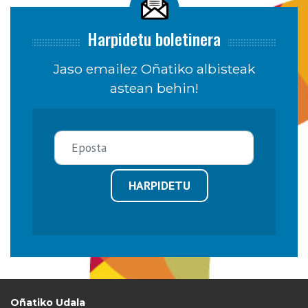
Harpidetu boletinera
Jaso emailez Oñatiko albisteak
astean behin!
HARPIDETU
Oñatiko Udala