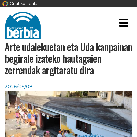
Oñatiko udala
Arte udalekuetan eta Uda kanpainan
begirale izateko hautagaien
zerrendak argitaratu dira
2026/05/08