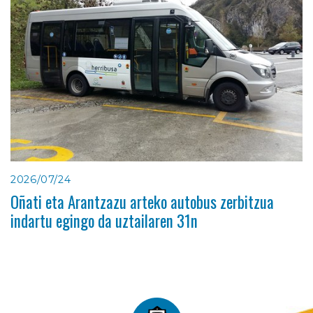
2026/07/24
Oñati eta Arantzazu arteko autobus zerbitzua
indartu egingo da uztailaren 31n