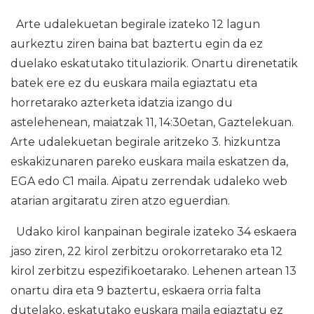
Arte udalekuetan begirale izateko 12 lagun
aurkeztu ziren baina bat baztertu egin da ez
duelako eskatutako titulaziorik. Onartu direnetatik
batek ere ez du euskara maila egiaztatu eta
horretarako azterketa idatzia izango du
astelehenean, maiatzak 11, 14:30etan, Gaztelekuan.
Arte udalekuetan begirale aritzeko 3. hizkuntza
eskakizunaren pareko euskara maila eskatzen da,
EGA edo C1 maila. Aipatu zerrendak udaleko web
atarian argitaratu ziren atzo eguerdian.
Udako kirol kanpainan begirale izateko 34 eskaera
jaso ziren, 22 kirol zerbitzu orokorretarako eta 12
kirol zerbitzu espezifikoetarako. Lehenen artean 13
onartu dira eta 9 baztertu, eskaera orria falta
dutelako, eskatutako euskara maila egiaztatu ez