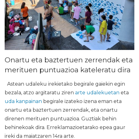
Onartu eta baztertuen zerrendak eta
merituen puntuazioa kateleratu dira
Astean udaleku irekietako begirale gaiekin egin
bezala, atzo argitaratu ziren
arte udalekuetan
eta
uda kanpainan
begirale izateko izena eman eta
onartu eta baztertuen zerrendak, eta onartu
direnen merituen puntuazioa. Guztiak behin
behinekoak dira. Erreklamazioetarako epea gaur
ireki da maiatzaren 14ra arte.