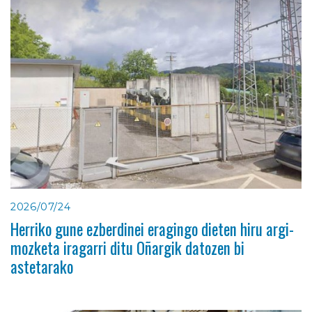
2026/07/24
Herriko gune ezberdinei eragingo dieten hiru argi-
mozketa iragarri ditu Oñargik datozen bi
astetarako