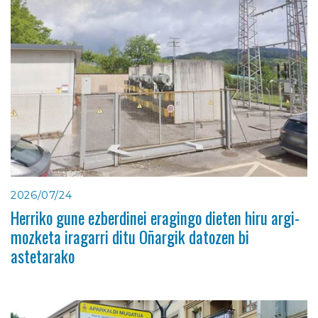
2026/07/24
Herriko gune ezberdinei eragingo dieten hiru argi-
mozketa iragarri ditu Oñargik datozen bi
astetarako