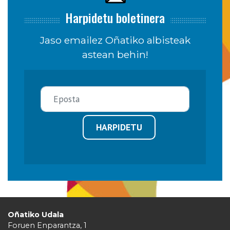
Harpidetu boletinera
Jaso emailez Oñatiko albisteak
astean behin!
HARPIDETU
Oñatiko Udala
Foruen Enparantza, 1