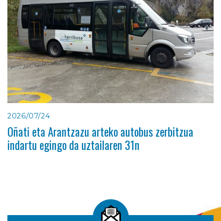
2026/07/24
Oñati eta Arantzazu arteko autobus zerbitzua
indartu egingo da uztailaren 31n