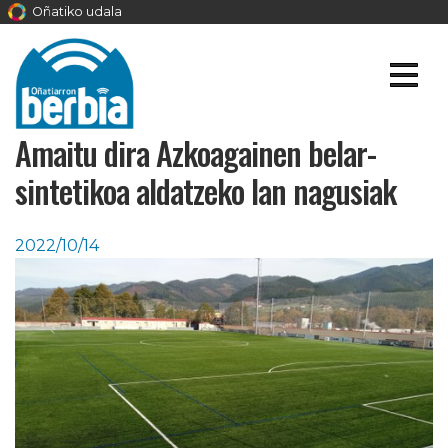
Oñatiko udala
Amaitu dira Azkoagainen belar-
sintetikoa aldatzeko lan nagusiak
2022/10/14