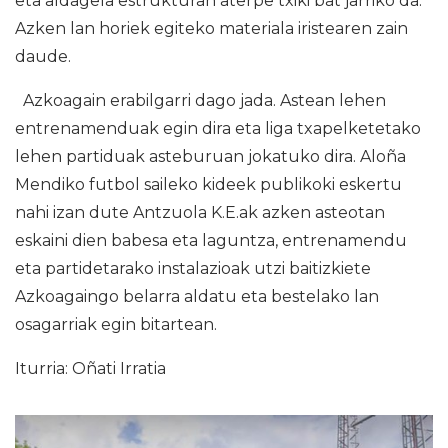
eta aldagela estrukturan aterpe txiki bat jarriko da.
Azken lan horiek egiteko materiala iristearen zain
daude.
Azkoagain erabilgarri dago jada. Astean lehen
entrenamenduak egin dira eta liga txapelketetako
lehen partiduak asteburuan jokatuko dira. Aloña
Mendiko futbol saileko kideek publikoki eskertu
nahi izan dute Antzuola K.E.ak azken asteotan
eskaini dien babesa eta laguntza, entrenamendu
eta partidetarako instalazioak utzi baitizkiete
Azkoagaingo belarra aldatu eta bestelako lan
osagarriak egin bitartean.
Iturria: Oñati Irratia