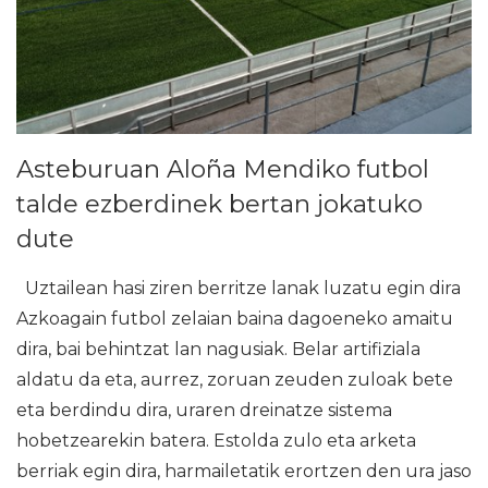
Asteburuan Aloña Mendiko futbol
talde ezberdinek bertan jokatuko
dute
Uztailean hasi ziren berritze lanak luzatu egin dira
Azkoagain futbol zelaian baina dagoeneko amaitu
dira, bai behintzat lan nagusiak. Belar artifiziala
aldatu da eta, aurrez, zoruan zeuden zuloak bete
eta berdindu dira, uraren dreinatze sistema
hobetzearekin batera. Estolda zulo eta arketa
berriak egin dira, harmailetatik erortzen den ura jaso