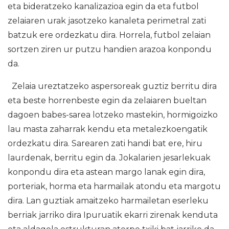
eta bideratzeko kanalizazioa egin da eta futbol
zelaiaren urak jasotzeko kanaleta perimetral zati
batzuk ere ordezkatu dira. Horrela, futbol zelaian
sortzen ziren ur putzu handien arazoa konpondu
da.
Zelaia ureztatzeko aspersoreak guztiz berritu dira
eta beste horrenbeste egin da zelaiaren bueltan
dagoen babes-sarea lotzeko mastekin, hormigoizko
lau masta zaharrak kendu eta metalezkoengatik
ordezkatu dira. Sarearen zati handi bat ere, hiru
laurdenak, berritu egin da. Jokalarien jesarlekuak
konpondu dira eta astean margo lanak egin dira,
porteriak, horma eta harmailak atondu eta margotu
dira. Lan guztiak amaitzeko harmailetan eserleku
berriak jarriko dira Ipuruatik ekarri zirenak kenduta