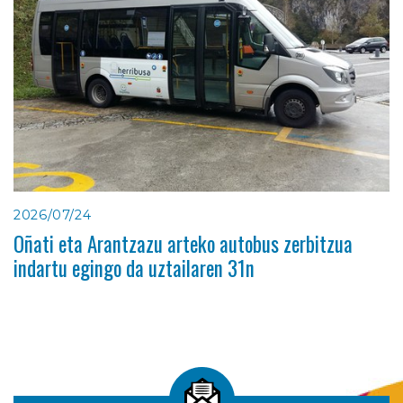
2026/07/24
Oñati eta Arantzazu arteko autobus zerbitzua
indartu egingo da uztailaren 31n