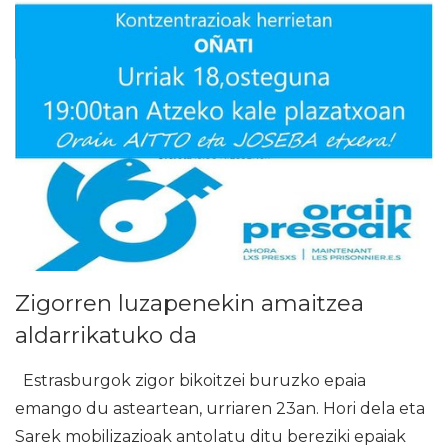
Zigorren luzapenekin amaitzea
aldarrikatuko da
Estrasburgok zigor bikoitzei buruzko epaia
emango du asteartean, urriaren 23an. Hori dela eta
Sarek mobilizazioak antolatu ditu bereziki epaiak