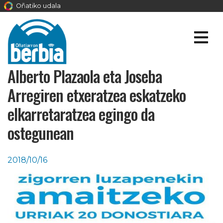
Oñatiko udala
Alberto Plazaola eta Joseba
Arregiren etxeratzea eskatzeko
elkarretaratzea egingo da
ostegunean
2018/10/16