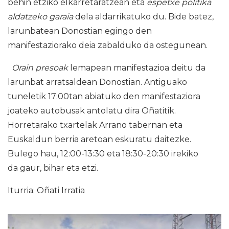
behin etziko elkarretaratzean eta
espetxe politika
aldatzeko garaia
dela aldarrikatuko du. Bide batez,
larunbatean Donostian egingo den
manifestaziorako deia zabalduko da ostegunean.
Orain presoak
lemapean manifestazioa deitu da
larunbat arratsaldean Donostian. Antiguako
tuneletik 17:00tan abiatuko den manifestaziora
joateko autobusak antolatu dira Oñatitik.
Horretarako txartelak Arrano tabernan eta
Euskaldun berria aretoan eskuratu daitezke.
Bulego hau, 12:00-13:30 eta 18:30-20:30 irekiko
da gaur, bihar eta etzi.
Iturria: Oñati Irratia