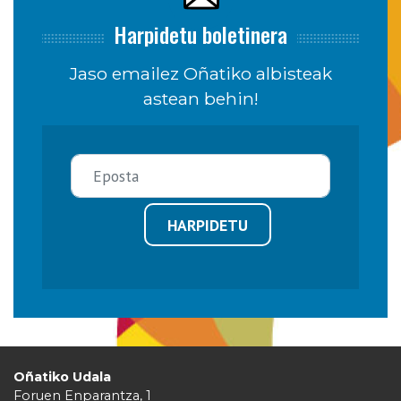
Harpidetu boletinera
Jaso emailez Oñatiko albisteak
astean behin!
HARPIDETU
Oñatiko Udala
Foruen Enparantza, 1