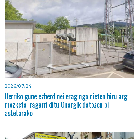
2026/07/24
Herriko gune ezberdinei eragingo dieten hiru argi-
mozketa iragarri ditu Oñargik datozen bi
astetarako