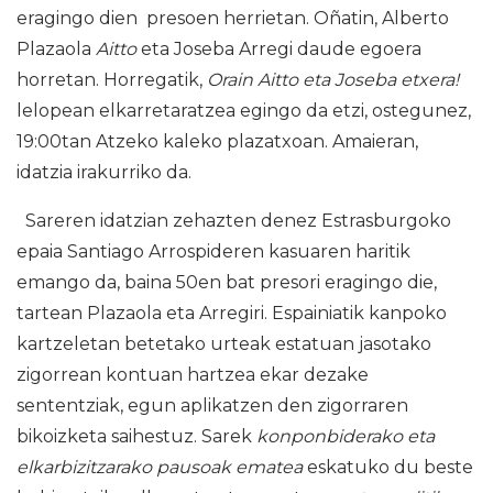
eragingo dien presoen herrietan. Oñatin, Alberto
Plazaola
Aitto
eta Joseba Arregi daude egoera
horretan. Horregatik,
Orain Aitto eta Joseba etxera!
lelopean elkarretaratzea egingo da etzi, ostegunez,
19:00tan Atzeko kaleko plazatxoan. Amaieran,
idatzia irakurriko da.
Sareren idatzian zehazten denez Estrasburgoko
epaia Santiago Arrospideren kasuaren haritik
emango da, baina 50en bat presori eragingo die,
tartean Plazaola eta Arregiri. Espainiatik kanpoko
kartzeletan betetako urteak estatuan jasotako
zigorrean kontuan hartzea ekar dezake
sententziak, egun aplikatzen den zigorraren
bikoizketa saihestuz. Sarek
konponbiderako eta
elkarbizitzarako pausoak ematea
eskatuko du beste