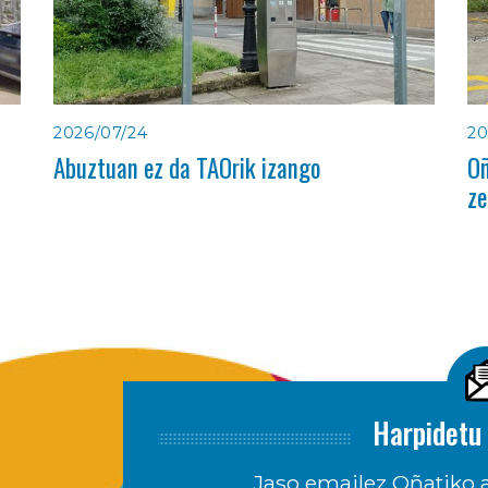
2026/07/24
20
Abuztuan ez da TAOrik izango
Oñ
ze
Harpidetu 
Jaso emailez Oñatiko a