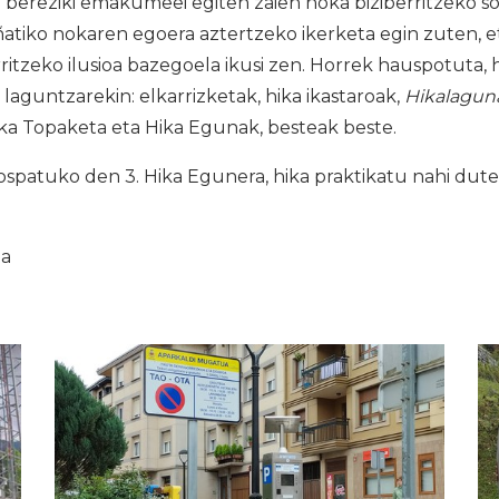
 bereziki emakumeei egiten zaien noka biziberritzeko s
atiko nokaren egoera aztertzeko ikerketa egin zuten, e
erritzeko ilusioa bazegoela ikusi zen. Horrek hauspotuta,
 laguntzarekin: elkarrizketak, hika ikastaroak,
Hikalagun
ka Topaketa eta Hika Egunak, besteak beste.
spatuko den 3. Hika Egunera, hika praktikatu nahi duten
ia