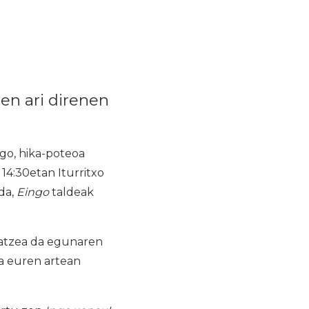
en ari direnen
go, hika-poteoa
 14:30etan Iturritxo
 da,
Eingo
taldeak
katzea da egunaren
ta euren artean