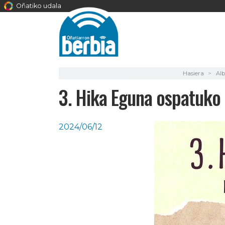
Oñatiko udala
Hasiera
Alb
3. Hika Eguna ospatuko 
2024/06/12