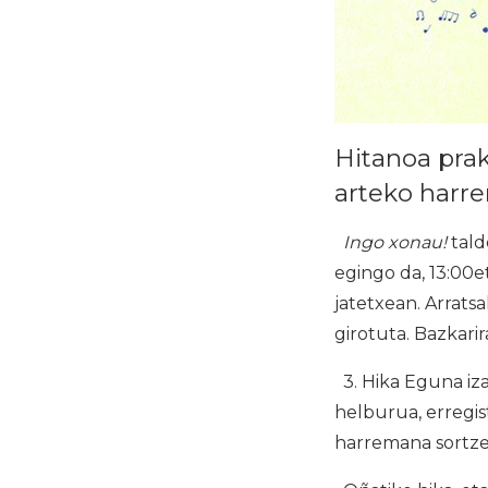
Hitanoa prak
arteko harr
Ingo xonau!
tald
egingo da, 13:00e
jatetxean. Arratsa
girotuta. Bazkari
3. Hika Eguna iz
helburua, erregis
harremana sortze