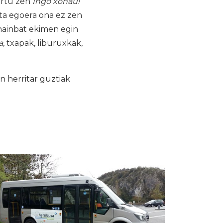
ortu zen
Ingo xonau!
ta egoera ona ez zen
 hainbat ekimen egin
a
, txapak, liburuxkak,
 herritar guztiak