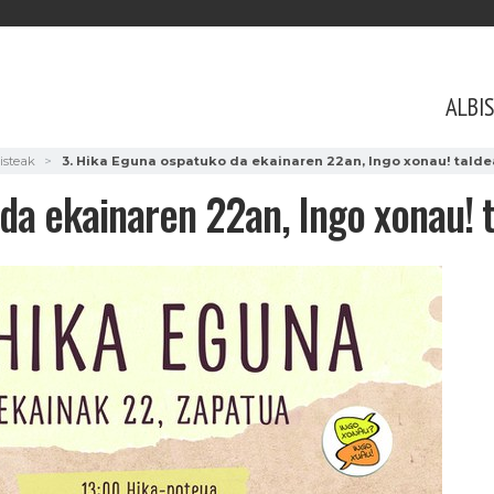
ALBI
isteak
3. Hika Eguna ospatuko da ekainaren 22an, Ingo xonau! talde
da ekainaren 22an, Ingo xonau! 