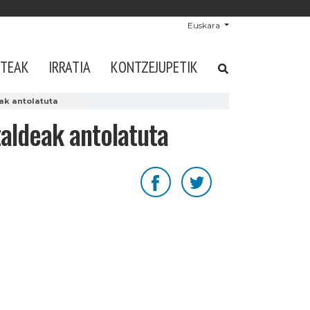
Euskara
STEAK
IRRATIA
KONTZEJUPETIK
ak antolatuta
taldeak antolatuta