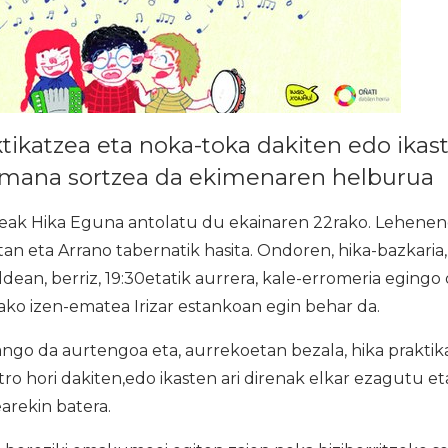
tikatzea eta noka-toka dakiten edo ikast
emana sortzea da ekimenaren helburua
eak Hika Eguna antolatu du ekainaren 22rako. Lehenen
tan eta Arrano tabernatik hasita. Ondoren, hika-bazkaria,
ldean, berriz, 19:30etatik aurrera, kale-erromeria egingo
rako izen-ematea Irizar estankoan egin behar da.
ango da aurtengoa eta, aurrekoetan bezala, hika prakti
tro hori dakiten,edo ikasten ari direnak elkar ezagutu e
arekin batera.