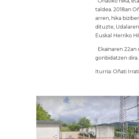
Oñatiko hika, eta
taldea. 2018an Oñ
arren, hika bizib
dituzte, Udalaren
Euskal Herriko Hi
Ekainaren 22an o
gonbidatzen dira.
Iturria: Oñati Irrat