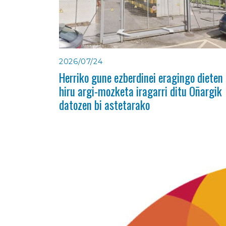
2026/07/24
Herriko gune ezberdinei eragingo dieten
hiru argi-mozketa iragarri ditu Oñargik
datozen bi astetarako