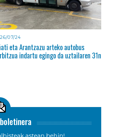
26/07/24
ati eta Arantzazu arteko autobus
rbitzua indartu egingo da uztailaren 31n
boletinera
lbisteak astean behin!