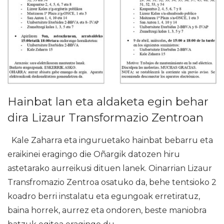
Hainbat lan eta aldaketa egin behar
dira Lizaur Transformazio Zentroan
Kale Zaharra eta inguruetako hainbat bebarru eta
eraikinei eragingo die Oñargik datozen hiru
astetarako aurreikusi dituen lanek. Oinarrian Lizaur
Transfromazio Zentroa osatuko da, behe tentsioko 2
koadro berri instalatu eta egungoak erretiratuz,
baina horrek, aurrez eta ondoren, beste maniobra