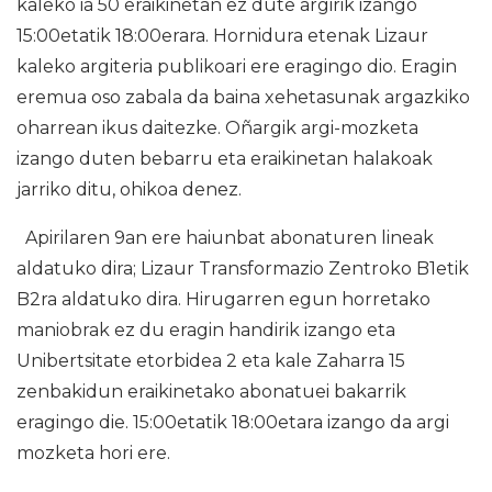
kaleko ia 50 eraikinetan ez dute argirik izango
15:00etatik 18:00erara. Hornidura etenak Lizaur
kaleko argiteria publikoari ere eragingo dio. Eragin
eremua oso zabala da baina xehetasunak argazkiko
oharrean ikus daitezke. Oñargik argi-mozketa
izango duten bebarru eta eraikinetan halakoak
jarriko ditu, ohikoa denez.
Apirilaren 9an ere haiunbat abonaturen lineak
aldatuko dira; Lizaur Transformazio Zentroko B1etik
B2ra aldatuko dira. Hirugarren egun horretako
maniobrak ez du eragin handirik izango eta
Unibertsitate etorbidea 2 eta kale Zaharra 15
zenbakidun eraikinetako abonatuei bakarrik
eragingo die. 15:00etatik 18:00etara izango da argi
mozketa hori ere.