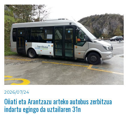
2026/07/24
Oñati eta Arantzazu arteko autobus zerbitzua
indartu egingo da uztailaren 31n