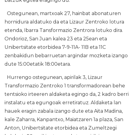
batzuk egitea eragingo du.
Ostegunean, martxoak 27, hainbat abonaturen
hornidura aldatuko da eta Lizaur Zentroko lotura
etenda, Ibarra Tansformazio Zentrora lotuko dira.
Ondorioz, San Juan kalea 23 eta 25ean eta
Unibertsitate etorbidea 7-9-11A- 11B eta 11C
zenbakidun bebarruetan argindar mozketa izango
dute 15:00etatik 18:00etara.
Hurrengo ostegunean, apirilak 3, Lizaur
Transformazio Zentroko 1 transformadorean behe
tentsioko irteeren aldaketa egingo da, 2 kadro berri
instalatu eta egungoak erretiratuz. Aldaketa lan
hauek eragin zabala izango dute eta Aita Madina,
kale Zaharra, Kanpantxo, Maiatzaren 1a plaza, San
Anton, Unibertsitate etorbidea eta Zumeltzegi