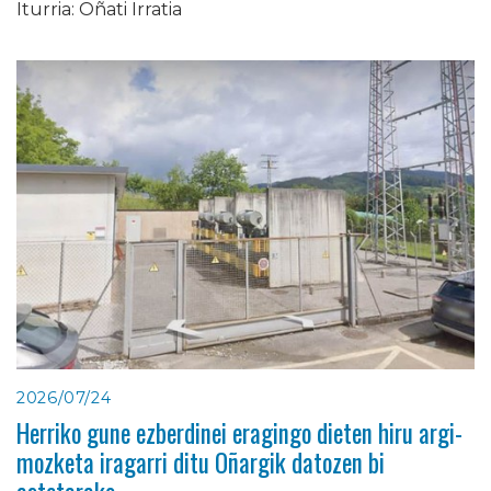
Iturria: Oñati Irratia
2026/07/24
Herriko gune ezberdinei eragingo dieten hiru argi-
mozketa iragarri ditu Oñargik datozen bi