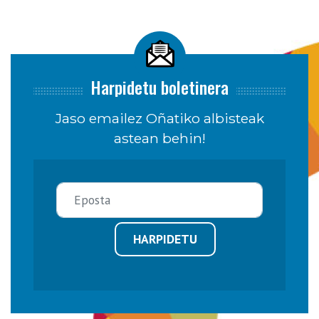
Harpidetu boletinera
Jaso emailez Oñatiko albisteak
astean behin!
HARPIDETU