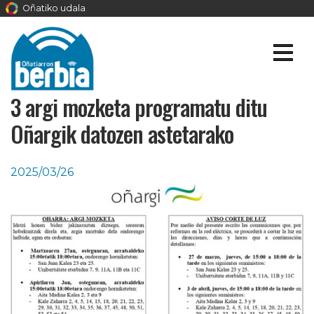
Oñatiko udala
3 argi mozketa programatu ditu
Oñargik datozen astetarako
2025/03/26