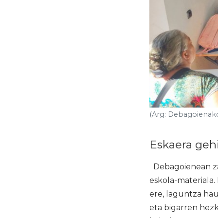
(Arg: Debagoienako
Eskaera gehi
Debagoienean zau
eskola-materiala.
ere, laguntza hau
eta bigarren hez