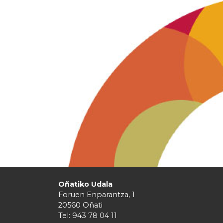
Oñatiko Udala
Foruen Enparantza, 1
20560 Oñati
Tel: 943 78 04 11