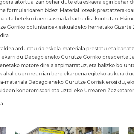
goera aitortua izan behar dute eta eskaera egin behar 
ne formularioaren bidez. Material loteak prestatzerako
na eta beteko duen ikasmaila hartu dira kontutan. Ekim
e Gorriko boluntarioak eskualdeko herrietako Gizarte 
dira.
taldea arduratu da eskola-materiala prestatu eta banat
a ekarri du Debagoieneko Gurutze Gorriko presidente Ja
enetako motore direla azpimarratuz, eta balizko bolunt
ak ahal duen neurrian bere ekarpena egiteko aukera due
a-materiala Debagoieneko Gurutze Gorriak erosi du, 
zkideen konpromisoari eta uztaileko Urrearen Zozketaren 
ia