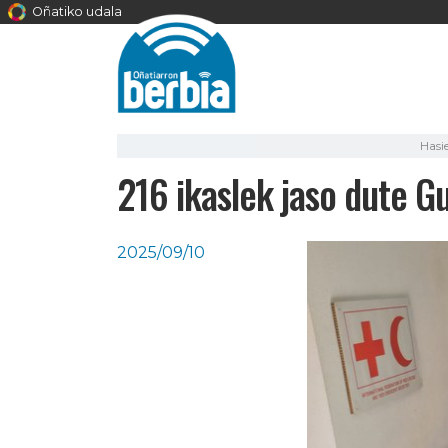
Oñatiko udala
Hasi
216 ikaslek jaso dute G
2025/09/10