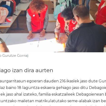
 Gurutze Gorria)
ago izan dira aurten
rgarritasun egoeran dauden 216 ikaslek jaso dute Gur
 Iaz baino 18 laguntza eskaera gehiago jaso ditu Debago
ek jaso ahal izateko, familia eskatzaileek Debagoienean 
kuntzako mailetan matrikulatutako seme-alabak izan be