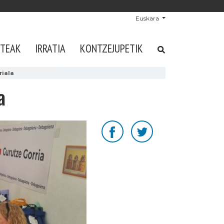
Euskara
STEAK
IRRATIA
KONTZEJUPETIK
riala
a