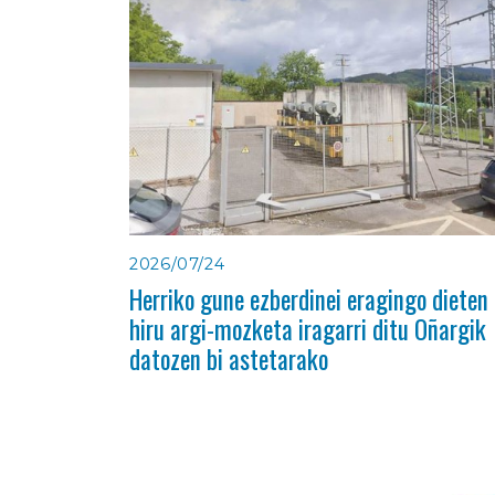
2026/07/24
Herriko gune ezberdinei eragingo dieten
hiru argi-mozketa iragarri ditu Oñargik
datozen bi astetarako