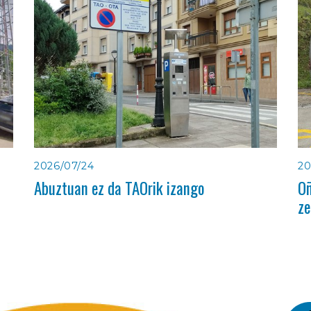
2026/07/24
20
Abuztuan ez da TAOrik izango
Oñ
ze