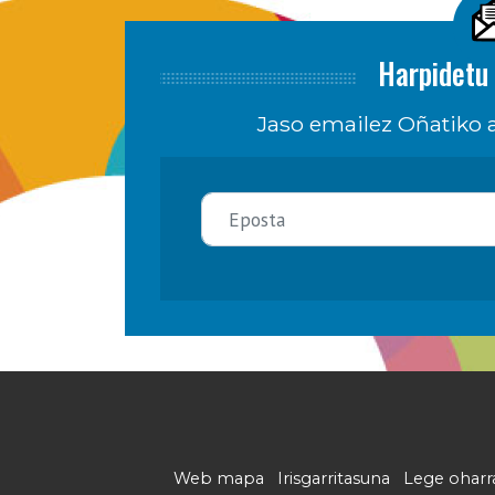
Harpidetu 
Jaso emailez Oñatiko a
Web mapa
Irisgarritasuna
Lege oharr