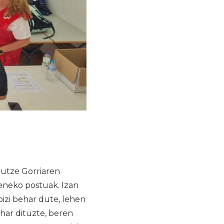
utze Gorriaren
ieneko postuak. Izan
bizi behar dute, lehen
har dituzte, beren