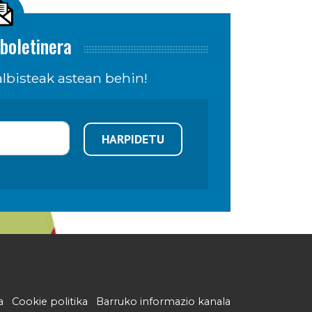
boletinera
lbisteak astean behin!
HARPIDETU
a
Cookie politika
Barruko informazio kanala