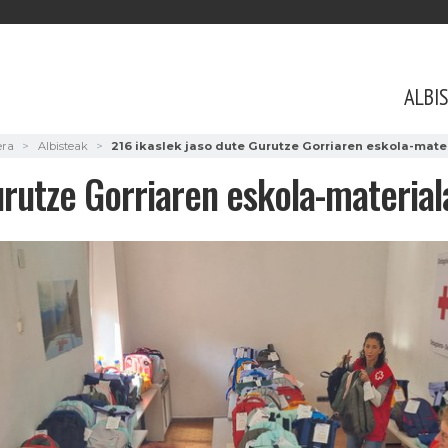
ALBI
era
Albisteak
216 ikaslek jaso dute Gurutze Gorriaren eskola-mate
urutze Gorriaren eskola-material