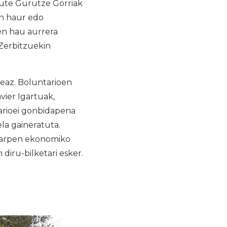
dute Gurutze Gorriak
an haur edo
en hau aurrera
Zerbitzuekin
zeaz. Boluntarioen
vier Igartuak,
arioei gonbidapena
la gaineratuta.
ekarpen ekonomiko
diru-bilketari esker.