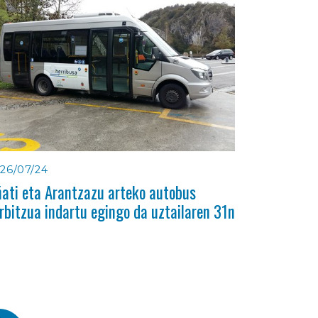
26/07/24
ati eta Arantzazu arteko autobus
rbitzua indartu egingo da uztailaren 31n