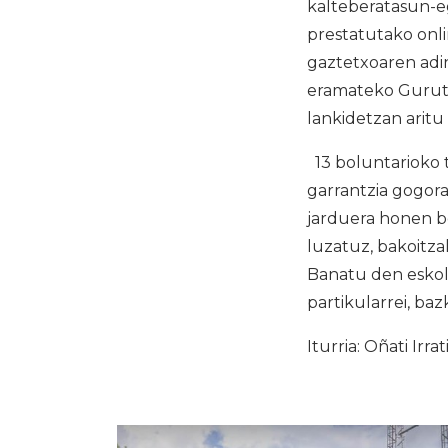
kalteberatasun-e
prestatutako onli
gaztetxoaren adi
eramateko Gurutz
lankidetzan aritu 
13 boluntarioko 
garrantzia gogor
jarduera honen b
luzatuz, bakoitz
Banatu den eskol
partikularrei, ba
Iturria: Oñati Irrat