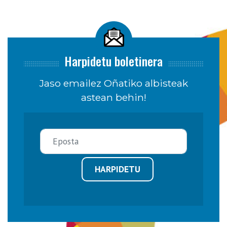
Harpidetu boletinera
Jaso emailez Oñatiko albisteak
astean behin!
HARPIDETU