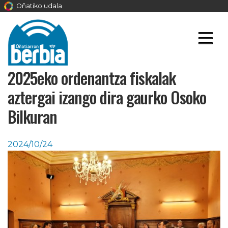
Oñatiko udala
2025eko ordenantza fiskalak
aztergai izango dira gaurko Osoko
Bilkuran
2024/10/24