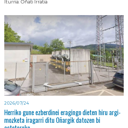
Iturria: Oñati Irratia
2026/07/24
Herriko gune ezberdinei eragingo dieten hiru argi-
mozketa iragarri ditu Oñargik datozen bi
astetarako