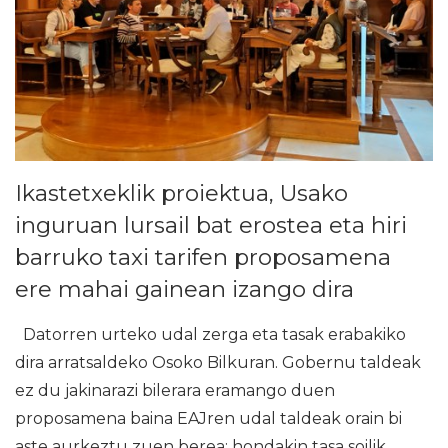
Ikastetxeklik proiektua, Usako
inguruan lursail bat erostea eta hiri
barruko taxi tarifen proposamena
ere mahai gainean izango dira
Datorren urteko udal zerga eta tasak erabakiko
dira arratsaldeko Osoko Bilkuran. Gobernu taldeak
ez du jakinarazi bilerara eramango duen
proposamena baina EAJren udal taldeak orain bi
aste aurkeztu zuen berea: hondakin tasa soilik