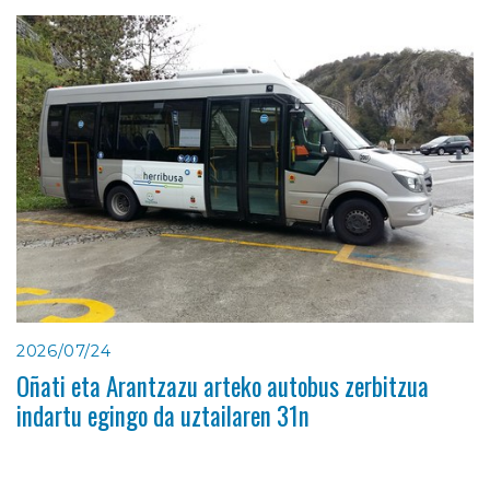
2026/07/24
Oñati eta Arantzazu arteko autobus zerbitzua
indartu egingo da uztailaren 31n