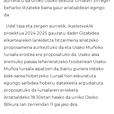
aurreratu da urriko Osoko Bilkura. Urriaren 31n egin
beharko litzateke baina gaur arratsaldean egingo
da.
Udal tasa eta zergen aurretik,
Ikastetxeklik
proiektua 2024-2025 gauzatu dadin Gizabidea
elkartearekin lankidetza hitzarmena sinatzeko
proposamena aurkeztuko da eta Usako Muñoko
lursaila erostea ere proposatuko da. Usako aisia
eremuko paisaia leheneratzeko txostenean Usako-
Muñoa lursaila aipatzen da, bainu gunera iristeko
bide-sarea hobetzeko. Lursail hori eskuratuta
egungo sarbidea hobetu daitekeela argudiatuta
proposatuko da lursailaren erosketa.
Arratsaldeko 18:30etan hasiko da urriko Osoko
Bilkura; lan zerrendan 11 gai jaso dira.