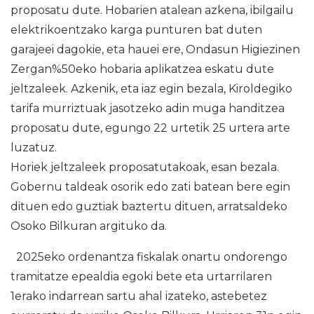
proposatu dute. Hobarien atalean azkena, ibilgailu
elektrikoentzako karga punturen bat duten
garajeei dagokie, eta hauei ere, Ondasun Higiezinen
Zergan%50eko hobaria aplikatzea eskatu dute
jeltzaleek. Azkenik, eta iaz egin bezala, Kiroldegiko
tarifa murriztuak jasotzeko adin muga handitzea
proposatu dute, egungo 22 urtetik 25 urtera arte
luzatuz.
Horiek jeltzaleek proposatutakoak, esan bezala.
Gobernu taldeak osorik edo zati batean bere egin
dituen edo guztiak baztertu dituen, arratsaldeko
Osoko Bilkuran argituko da.
2025eko ordenantza fiskalak onartu ondorengo
tramitatze epealdia egoki bete eta urtarrilaren
1erako indarrean sartu ahal izateko, astebetez