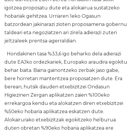
igotzea proposatu dute eta alokairua sustatzeko
hobariak gehitzea. Urriaren 1eko Ogasun
batzordean jakinarazi zioten proposamena gobernu
taldeari eta negoziatzen ari zirela adierazi zuten
jeltzaleek prentsa-agerraldian.
Hondakinen tasa %33,6 igo beharko dela adierazi
dute EAJko ordezkariek, Europako araudira egokitu
behar baita. Baina gainontzeko zerbak jaso gabe,
bere horretan mantentzea proposatzen dute. Era
berean, hutsik dauden etxebizitzei Ondasun
Higiezinen Zergan aplikatzen zaien %100eko
errekargoa kendu eta alokatzen diren etxebizitzei
%50eko hobaria aplikatzea eskatzen dute.
Alokairurako etxebizitzak egokitzeko helburua
duten obretan %90eko hobaria aplikatzea ere