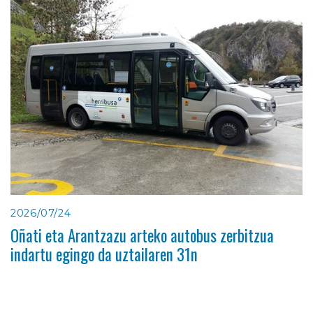
2026/07/24
Oñati eta Arantzazu arteko autobus zerbitzua
indartu egingo da uztailaren 31n