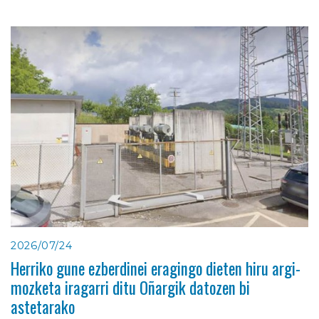
2026/07/24
Herriko gune ezberdinei eragingo dieten hiru argi-
mozketa iragarri ditu Oñargik datozen bi
astetarako