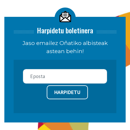
Harpidetu boletinera
Jaso emailez Oñatiko albisteak
astean behin!
HARPIDETU