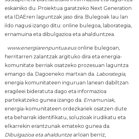
eskainiko du. Proiektua garatzeko Next Generation
eta IDAEren laguntzak jaso dira. Bulegoak lau lan
ildo nagusi izango ditu: online bulegoa, laborategia,
ernamuina eta dibulgazioa eta ahalduntzea.
www.energiarenpuntua.eus
online bulegoan,
herritarren zalantzak argituko dira eta energia-
komunitate berriak osatzeko prozesuan laguntza
emango da. Dagoeneko martxan da.
Laborategia
,
energia komunitateen inguruan lanean dabiltzan
eragileei bideratuta dago eta informazioa
partekatzeko gunea izango da.
Ernamuniak
,
energia-komunitateen ordezkariek osatzen dute
eta beharrak identifikatu, soluzioak irudikatu eta
elkarrekin erantzunak emateko gunea da.
Dibulgazioa eta ahalduntze
arloan berriz,