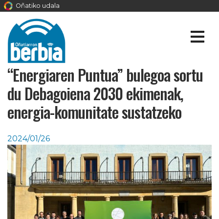
Oñatiko udala
“Energiaren Puntua” bulegoa sortu
du Debagoiena 2030 ekimenak,
energia-komunitate sustatzeko
2024/01/26