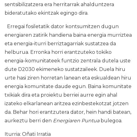
sentsibilizatzera era herritarrak ahalduntzera
bideratutako ekintzak egingo dira.
Erregai fosiletatik dator kontsumitzen dugun
energiaren zatirik handiena baina energia murriztea
eta energia-iturri berriztagarriak sustatzea da
helburua. Erronka horri erantzuteko tokiko
energia-komunitateek funtzio zentrala dutela uste
dute D2030 ekimeneko sustatzaileek. Duela hiru
urte hasi ziren horretan lanean eta eskualdean hiru
energia komunitate daude egun. Baina komunitate
txikiak dira eta proiektu berriei aurre egin ahal
izateko elkarlanean aritzea ezinbestekotzat jotzen
da. Behar hori erantzutera dator, hein handi batean,
aurkeztu berri den
Energiaren Puntua
bulegoa.
Iturria: Oñati Irratia