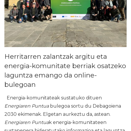
Herritarren zalantzak argitu eta
energia-komunitate berriak osatzeko
laguntza emango da online-
bulegoan
Energia-komunitateak sustatuko dituen
Energiaren Puntua
bulegoa sortu du Debagoiena
2030 ekimenak. Elgetan aurkeztu da, astean.
Energiaren Puntua
k energia-komunitateen
sustapenera bideratutako informazioa eta laguntza