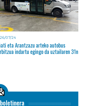
26/07/24
ati eta Arantzazu arteko autobus
rbitzua indartu egingo da uztailaren 31n
boletinera