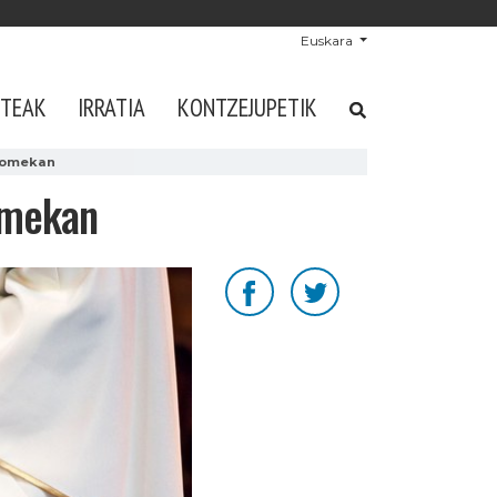
Euskara
STEAK
IRRATIA
KONTZEJUPETIK
domekan
omekan