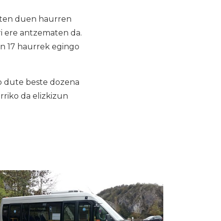
giten duen haurren
ri ere antzematen da.
an 17 haurrek egingo
o dute beste dozena
rriko da elizkizun