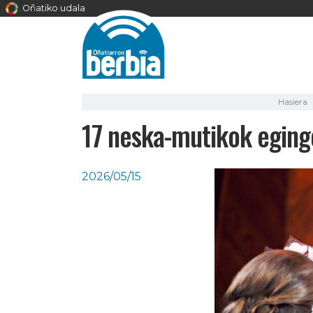
Oñatiko udala
Hasiera
17 neska-mutikok egin
2026/05/15