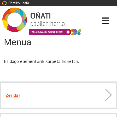
Oñatiko udala
Menua
Ez dago elementurik karpeta honetan.
Zer da?