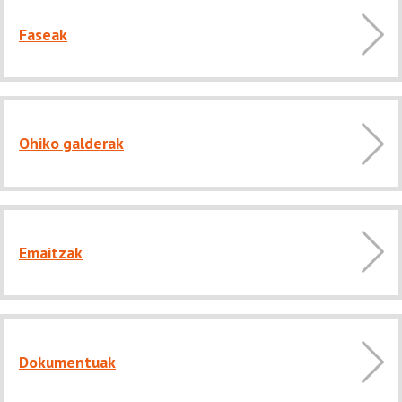
Faseak
Ohiko galderak
Emaitzak
Dokumentuak