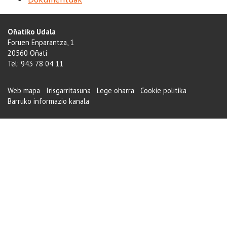
Oñatiko Udala
Foruen Enparantza, 1
20560 Oñati
Tel: 943 78 04 11
Web mapa
Irisgarritasuna
Lege oharra
Cookie politika
Barruko informazio kanala