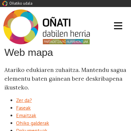
Oñatiko udala
Web mapa
Atariko edukiaren zuhaitza. Mantendu sagua
elementu baten gainean bere deskribapena
ikusteko.
Zer da?
Faseak
Emaitzak
Ohiko galderak
Dokumentuak