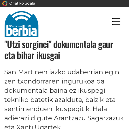
Oñatiko udala
"Utzi sorginei" dokumentala gaur
eta bihar ikusgai
San Martinen iazko udaberrian egin
zen txondorraren ingurukoa da
dokumentala baina ez ikuspegi
tekniko batetik azalduta, baizik eta
sentimenduen ikuspegitik. Hala
adierazi digute Arantzazu Sagarzazuk
eta Xanti Ugartek.