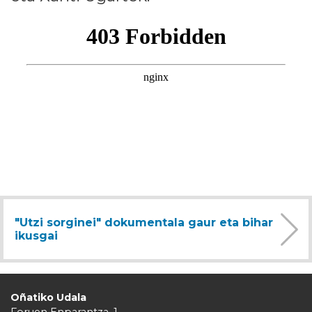
"Utzi sorginei" dokumentala gaur eta bihar
ikusgai
Oñatiko Udala
Foruen Enparantza, 1