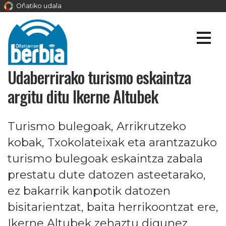
Oñatiko udala
Udaberrirako turismo eskaintza
argitu ditu Ikerne Altubek
Turismo bulegoak, Arrikrutzeko
kobak, Txokolateixak eta arantzazuko
turismo bulegoak eskaintza zabala
prestatu dute datozen asteetarako,
ez bakarrik kanpotik datozen
bisitarientzat, baita herrikoontzat ere,
Ikerne Altubek zehaztu digunez.