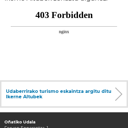
Udaberrirako turismo eskaintza argitu ditu
Ikerne Altubek
Oñatiko Udala
Foruen Enparantza, 1