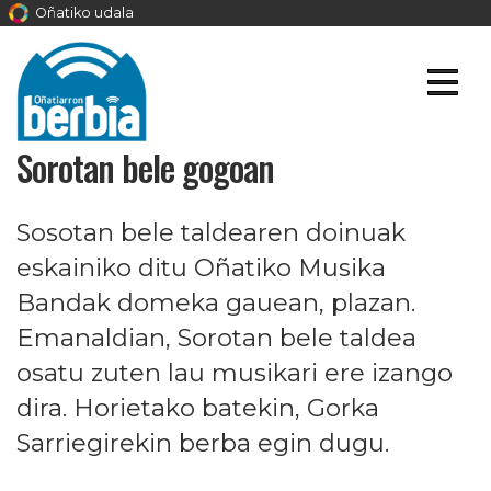
Oñatiko udala
Sorotan bele gogoan
Sosotan bele taldearen doinuak
eskainiko ditu Oñatiko Musika
Bandak domeka gauean, plazan.
Emanaldian, Sorotan bele taldea
osatu zuten lau musikari ere izango
dira. Horietako batekin, Gorka
Sarriegirekin berba egin dugu.