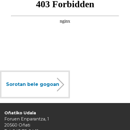
Sorotan bele gogoan
Oñatiko Udala
Foruen Enparantza, 1
20560 Oñati