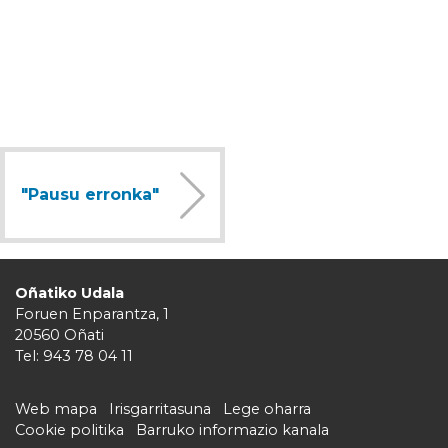
"Pausu erronka"
Oñatiko Udala
Foruen Enparantza, 1
20560 Oñati
Tel: 943 78 04 11
Web mapa
Irisgarritasuna
Lege oharra
Cookie politika
Barruko informazio kanala