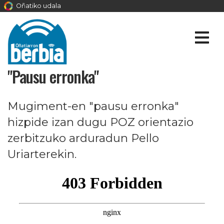
Oñatiko udala
"Pausu erronka"
Mugiment-en "pausu erronka"
hizpide izan dugu POZ orientazio
zerbitzuko arduradun Pello
Uriarterekin.