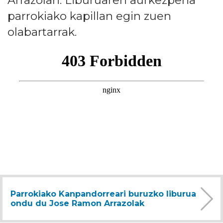
parrokiako kapillan egin zuen
olabartarrak.
Parrokiako Kanpandorreari buruzko liburua
ondu du Jose Ramon Arrazolak