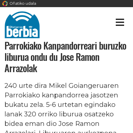
Oñatiko udala
Parrokiako Kanpandorreari buruzko
liburua ondu du Jose Ramon
Arrazolak
240 urte dira Mikel Goiangeruaren
Parrokiako kanpandorrea jasotzen
bukatu zela. 5-6 urtetan egindako
lanak 320 orriko liburua osatzeko
bidea eman dio Jose Ramon
Arrazolari. Liburuaren aurkezpena