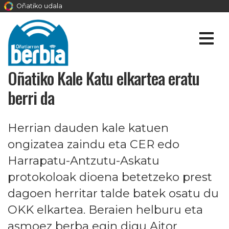
Oñatiko udala
Oñatiko Kale Katu elkartea eratu
berri da
Herrian dauden kale katuen
ongizatea zaindu eta CER edo
Harrapatu-Antzutu-Askatu
protokoloak dioena betetzeko prest
dagoen herritar talde batek osatu du
OKK elkartea. Beraien helburu eta
asmoez berba egin digu Aitor