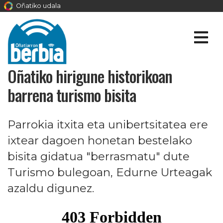
Oñatiko udala
Oñatiko hirigune historikoan
barrena turismo bisita
Parrokia itxita eta unibertsitatea ere
ixtear dagoen honetan bestelako
bisita gidatua "berrasmatu" dute
Turismo bulegoan, Edurne Urteagak
azaldu digunez.