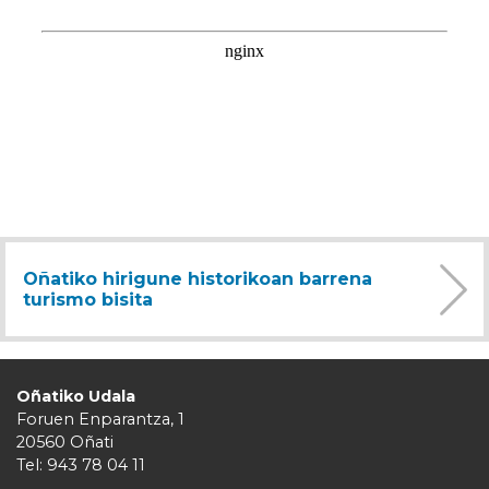
Oñatiko hirigune historikoan barrena
turismo bisita
Oñatiko Udala
Foruen Enparantza, 1
20560 Oñati
Tel: 943 78 04 11