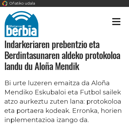
Oñatiko udala
Indarkeriaren prebentzio eta
Berdintasunaren aldeko protokoloa
landu du Aloña Mendik
Bi urte luzeren emaitza da Aloña
Mendiko Eskubaloi eta Futbol sailek
atzo aurkeztu zuten lana: protokoloa
eta portaera kodeak. Erronka, horien
inplementazioa izango da.