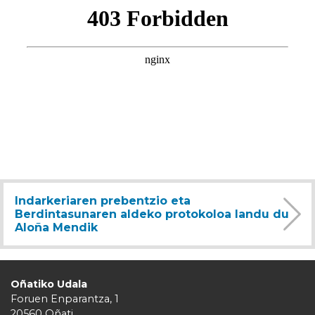
Indarkeriaren prebentzio eta
Berdintasunaren aldeko protokoloa landu du
Aloña Mendik
Oñatiko Udala
Foruen Enparantza, 1
20560 Oñati