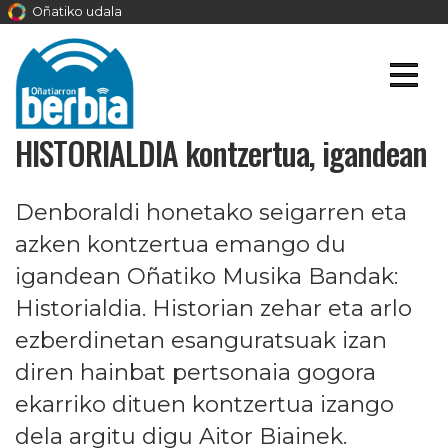
Oñatiko udala
HISTORIALDIA kontzertua, igandean
Denboraldi honetako seigarren eta
azken kontzertua emango du
igandean Oñatiko Musika Bandak:
Historialdia. Historian zehar eta arlo
ezberdinetan esanguratsuak izan
diren hainbat pertsonaia gogora
ekarriko dituen kontzertua izango
dela argitu digu Aitor Biainek.