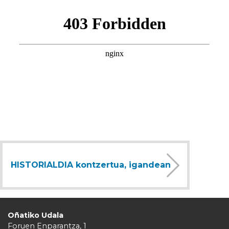
HISTORIALDIA kontzertua, igandean
Oñatiko Udala
Foruen Enparantza, 1