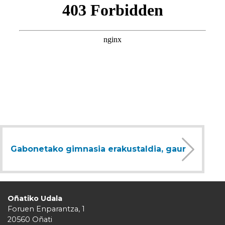
Gabonetako gimnasia erakustaldia, gaur
Oñatiko Udala
Foruen Enparantza, 1
20560 Oñati