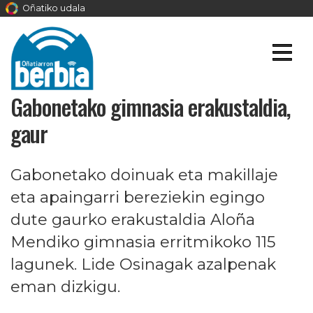
Oñatiko udala
Gabonetako gimnasia erakustaldia,
gaur
Gabonetako doinuak eta makillaje
eta apaingarri bereziekin egingo
dute gaurko erakustaldia Aloña
Mendiko gimnasia erritmikoko 115
lagunek. Lide Osinagak azalpenak
eman dizkigu.