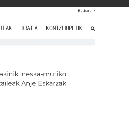
Euskara
STEAK
IRRATIA
KONTZEJUPETIK
 jakinik, neska-mutiko
tzaileak Anje Eskarzak