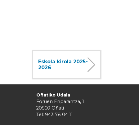
Eskola kirola 2025-
2026
Oñatiko Udala
Foruen Enparantza, 1
20560 Oñati
Tel: 943 78 04 11