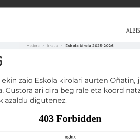
ALBI
Hasiera
Irratia
Eskola kirola 2025-2026
6
 ekin zaio Eskola kirolari aurten Oñatin,
a. Gustora ari dira begirale eta koordina
k azaldu digutenez.