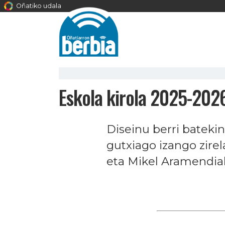
Oñatiko udala
Eskola kirola 2025-202
Diseinu berri batekin
gutxiago izango zirel
eta Mikel Aramendia