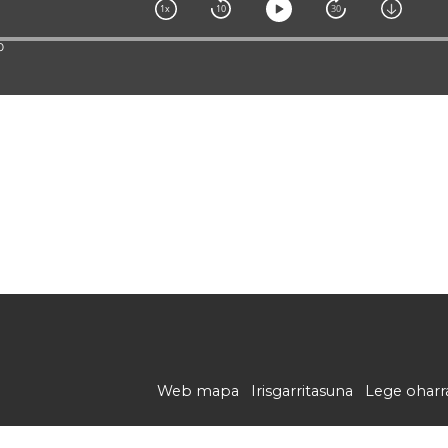
Web mapa
Irisgarritasuna
Lege oharr