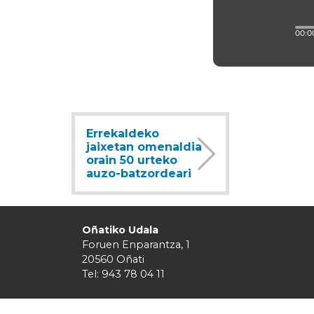
Errekaldeko
jaixetan omenaldia
orain 50 urteko
auzo-batzordeari
Oñatiko Udala
Foruen Enparantza, 1
20560 Oñati
Tel: 943 78 04 11