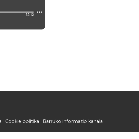
a
Cookie politika
Barruko informazio kanala