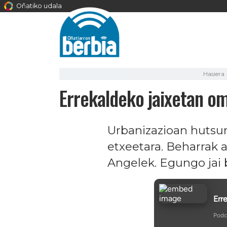
Oñatiko udala
Hasiera
Errekaldeko jaixetan om
Urbanizazioan hutsun
etxeetara. Beharrak 
Angelek. Egungo jai b