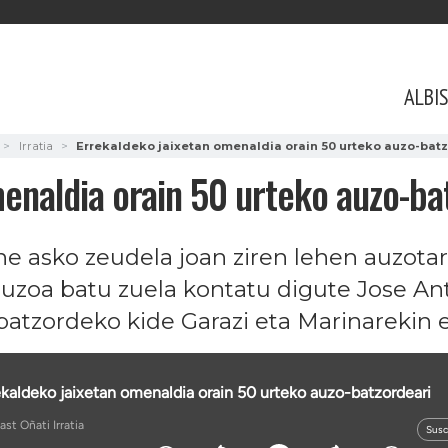
ALBI
Irratia
Errekaldeko jaixetan omenaldia orain 50 urteko auzo-bat
enaldia orain 50 urteko auzo-ba
e asko zeudela joan ziren lehen auzota
auzoa batu zuela kontatu digute Jose An
atzordeko kide Garazi eta Marinarekin et