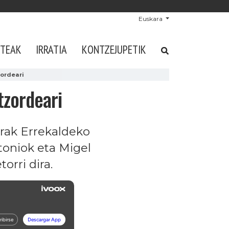
Euskara
STEAK
IRRATIA
KONTZEJUPETIK
zordeari
tzordeari
rrak Errekaldeko
toniok eta Migel
orri dira.