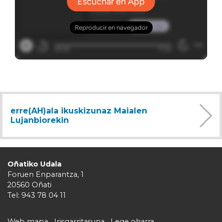
erre(AH)ala ikuskizunaz Maialen
Lujanbiorekin
Oñatiko Udala
Foruen Enparantza, 1
20560 Oñati
Tel: 943 78 04 11
Web mapa
Irisgarritasuna
Lege oharra