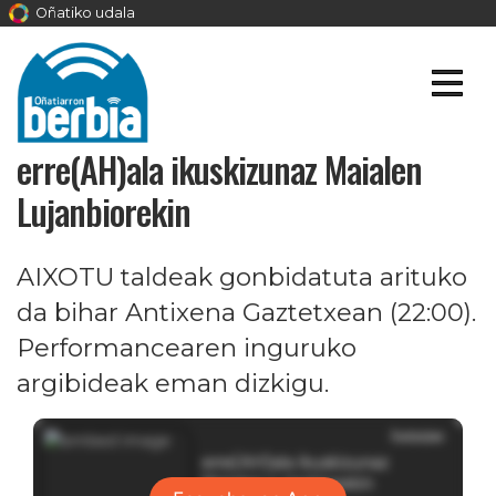
Oñatiko udala
erre(AH)ala ikuskizunaz Maialen
Lujanbiorekin
AIXOTU taldeak gonbidatuta arituko
da bihar Antixena Gaztetxean (22:00).
Performancearen inguruko
argibideak eman dizkigu.