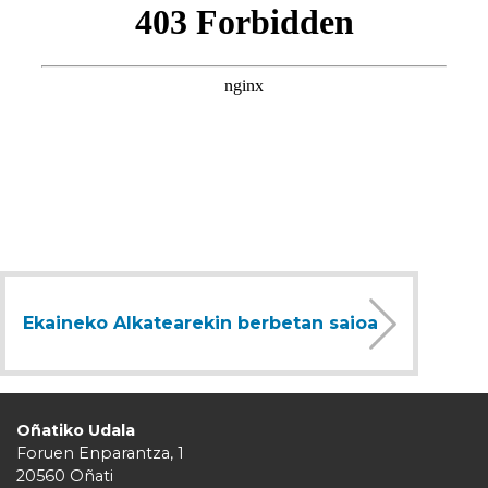
Ekaineko Alkatearekin berbetan saioa
Oñatiko Udala
Foruen Enparantza, 1
20560 Oñati