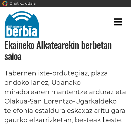
Oñatiko udala
Ekaineko Alkatearekin berbetan
saioa
Tabernen ixte-ordutegiaz, plaza
ondoko lanez, Udanako
miradorearen mantentze arduraz eta
Olakua-San Lorentzo-Ugarkaldeko
telefonia estaldura eskaxaz aritu gara
gaurko elkarrizketan, besteak beste.