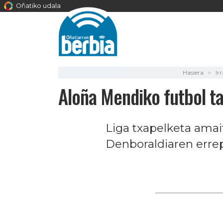
Oñatiko udala
Hasiera
Irr
Aloña Mendiko futbol ta
Liga txapelketa amait
Denboraldiaren errep