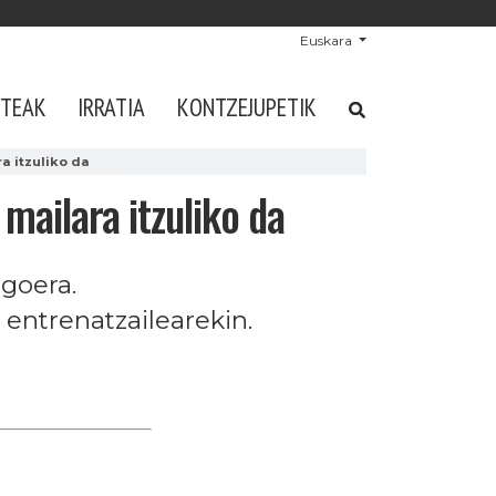
Euskara
STEAK
IRRATIA
KONTZEJUPETIK
a itzuliko da
mailara itzuliko da
igoera.
entrenatzailearekin.