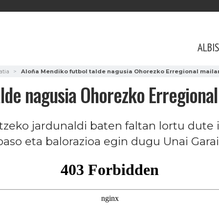
ALBI
atia
Aloña Mendiko futbol talde nagusia Ohorezko Erregional mailar
lde nagusia Ohorezko Erregional 
zeko jardunaldi baten faltan lortu dute 
aso eta balorazioa egin dugu Unai Garai 