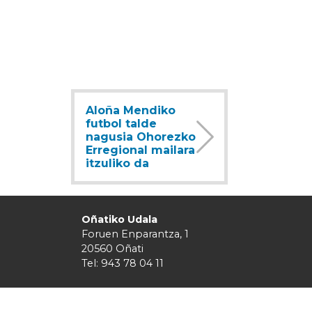
Aloña Mendiko
futbol talde
nagusia Ohorezko
Erregional mailara
itzuliko da
Oñatiko Udala
Foruen Enparantza, 1
20560 Oñati
Tel: 943 78 04 11