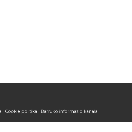
a
Cookie politika
Barruko informazio kanala