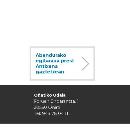
Abendurako
egitaraua prest
Antixena
gaztetxean
Oñatiko Udala
Foruen Enparantza, 1
20560 Oñati
Tel: 943 78 04 11