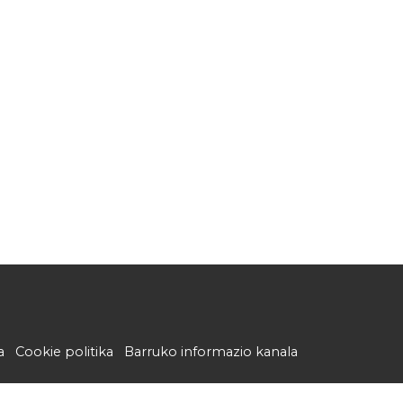
a
Cookie politika
Barruko informazio kanala