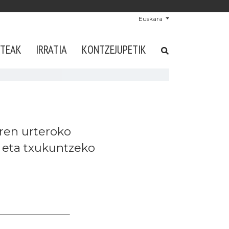
Euskara
STEAK
IRRATIA
KONTZEJUPETIK
aren urteroko
u eta txukuntzeko