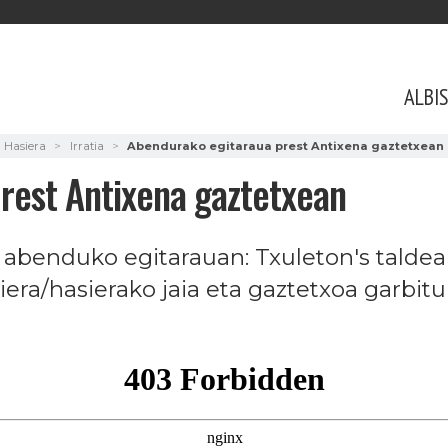
ALBI
Hasiera
Irratia
Abendurako egitaraua prest Antixena gaztetxean
rest Antixena gaztetxean
a abenduko egitarauan: Txuleton's talde
iera/hasierako jaia eta gaztetxoa garbit