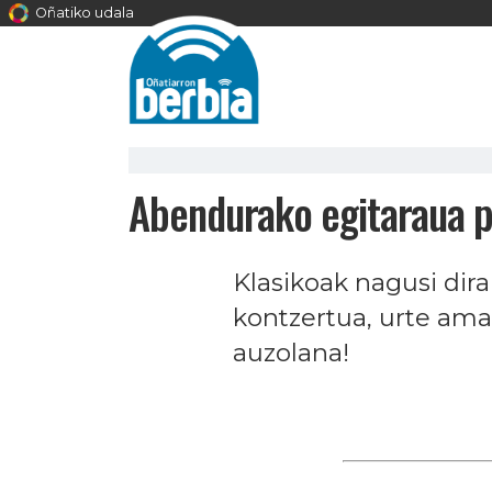
Oñatiko udala
Abendurako egitaraua p
Klasikoak nagusi dir
kontzertua, urte ama
auzolana!