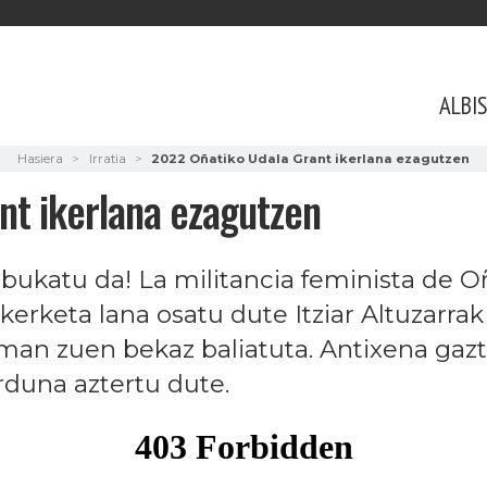
ALBI
Hasiera
Irratia
2022 Oñatiko Udala Grant ikerlana ezagutzen
nt ikerlana ezagutzen
a bukatu da! La militancia feminista de Oñ
ikerketa lana osatu dute Itziar Altuzarr
eman zuen bekaz baliatuta. Antixena gaz
rduna aztertu dute.