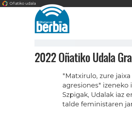
Oñatiko udala
2022 Oñatiko Udala Gra
"Matxirulo, zure jaix
agresiones" izeneko 
Szpigak, Udalak iaz 
talde feministaren ja