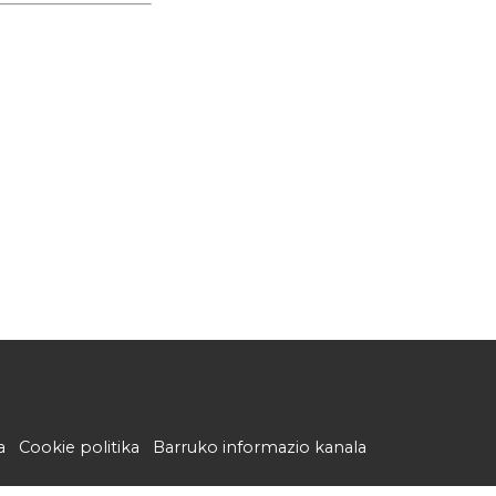
a
Cookie politika
Barruko informazio kanala