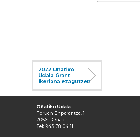
2022 Oñatiko
Udala Grant
ikerlana ezagutzen
Oñatiko Udala
Foruen Enparantza, 1
20560 Oñati
Tel: 943 78 04 11