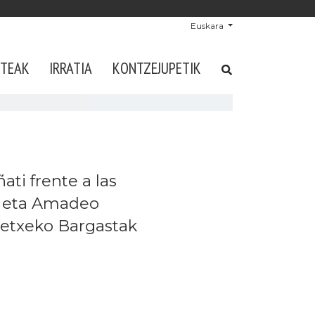
Euskara
STEAK
IRRATIA
KONTZEJUPETIK
ati frente a las
ak eta Amadeo
tetxeko Bargastak