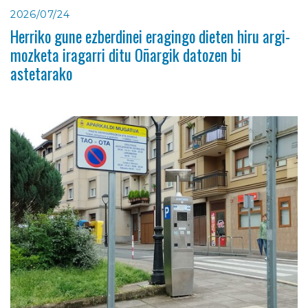
2026/07/24
Herriko gune ezberdinei eragingo dieten hiru argi-
mozketa iragarri ditu Oñargik datozen bi
astetarako