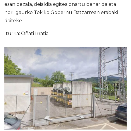
esan bezala, deialdia egitea onartu behar da eta
hori, gaurko Tokiko Gobernu Batzarrean erabaki
daiteke.
Iturria: Oñati Irratia