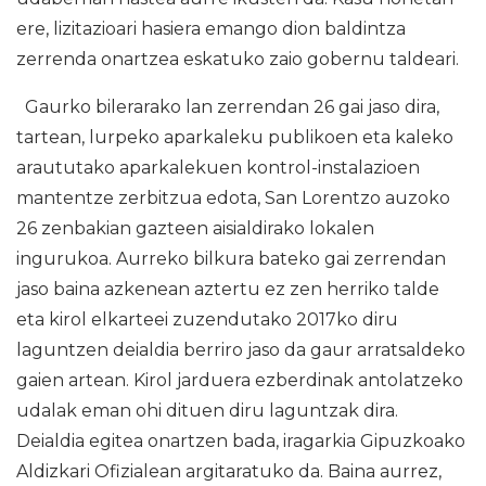
ere, lizitazioari hasiera emango dion baldintza
zerrenda onartzea eskatuko zaio gobernu taldeari.
Gaurko bilerarako lan zerrendan 26 gai jaso dira,
tartean, lurpeko aparkaleku publikoen eta kaleko
araututako aparkalekuen kontrol-instalazioen
mantentze zerbitzua edota, San Lorentzo auzoko
26 zenbakian gazteen aisialdirako lokalen
ingurukoa. Aurreko bilkura bateko gai zerrendan
jaso baina azkenean aztertu ez zen herriko talde
eta kirol elkarteei zuzendutako 2017ko diru
laguntzen deialdia berriro jaso da gaur arratsaldeko
gaien artean. Kirol jarduera ezberdinak antolatzeko
udalak eman ohi dituen diru laguntzak dira.
Deialdia egitea onartzen bada, iragarkia Gipuzkoako
Aldizkari Ofizialean argitaratuko da. Baina aurrez,