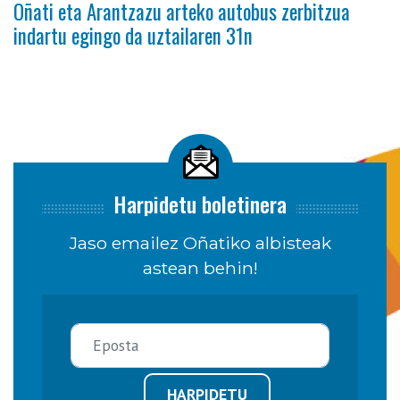
Oñati eta Arantzazu arteko autobus zerbitzua
indartu egingo da uztailaren 31n
Harpidetu boletinera
Jaso emailez Oñatiko albisteak
astean behin!
HARPIDETU