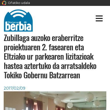
Oñatiko udala
Zubillaga auzoko eraberritze
proiektuaren 2. fasearen eta
Eltziako ur parkearen lizitazioak
hastea aztertuko da arratsaldeko
Tokiko Gobernu Batzarrean
2017/02/09