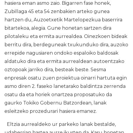
hasiera eman asmo zaio. Bigarren fase honek,
Zubillaga 45 eta 54 zenbakien arteko gunea
hartzen du, Auzoetxetik Martelopezkua baserrira
bitartekoa, alegia. Gune honetan sartzen dira
pilotaleku eta ermita aurrealdea. Oinezkoen bideak
berritu dira, berdeguneak txukunduko dira, auzoko
errepide nagusiaren ondoko espaloiko baldosak
aldatuko dira eta ermita aurrealdean autoentzako
oztopoak jarriko dira, besteak beste. Sesma
enpresak osatu zuen proiektua oinarri hartuta egin
asmo diren 2. faseko lanetarako baldintza zerrenda
osatu da eta horiek onartzea proposatuko da
gaurko Tokiko Gobernu Batzordean, lanak
esleitzeko prozedurari hasiera emanez.
Eltzia aurrealdeko ur parkeko lanak bestalde,
udaberrian hastea aurre ikusten da. Kasu honetan