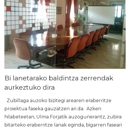
Bi lanetarako baldintza zerrendak
aurkeztuko dira
Zubillaga auzoko bizitegi arearen eraberritze
proiektua faseka gauzatzen ari da. Azken
hilabeteetan, Ulma Forjatik auzogunerantz, zubira
bitarteko eraberritze lanak eginda, bigarren faseari