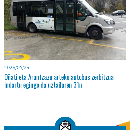
2026/07/24
Oñati eta Arantzazu arteko autobus zerbitzua
indartu egingo da uztailaren 31n