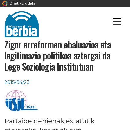
Oñatiko udala
Zigor erreformen ebaluazioa eta
legitimazio politikoa aztergai da
Lege Soziologia Institutuan
2015/04/23
Partaide gehienak estatutik