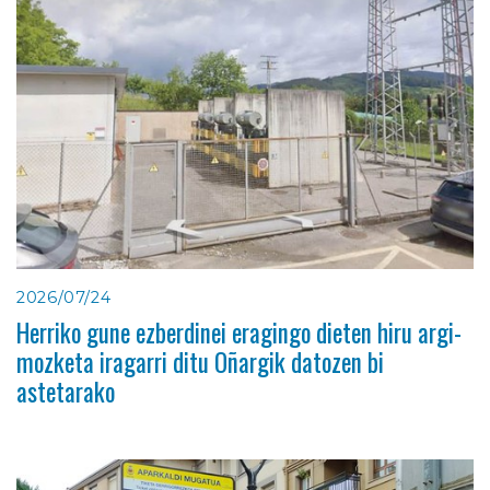
2026/07/24
Herriko gune ezberdinei eragingo dieten hiru argi-
mozketa iragarri ditu Oñargik datozen bi
astetarako