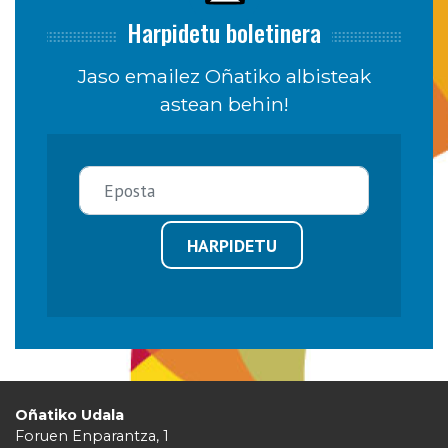
Harpidetu boletinera
Jaso emailez Oñatiko albisteak
astean behin!
HARPIDETU
Oñatiko Udala
Foruen Enparantza, 1