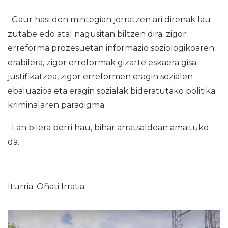
Gaur hasi den mintegian jorratzen ari direnak lau
zutabe edo atal nagusitan biltzen dira: zigor
erreforma prozesuetan informazio soziologikoaren
erabilera, zigor erreformak gizarte eskaera gisa
justifikatzea, zigor erreformen eragin sozialen
ebaluazioa eta eragin sozialak bideratutako politika
kriminalaren paradigma.
Lan bilera berri hau, bihar arratsaldean amaituko
da.
Iturria: Oñati Irratia