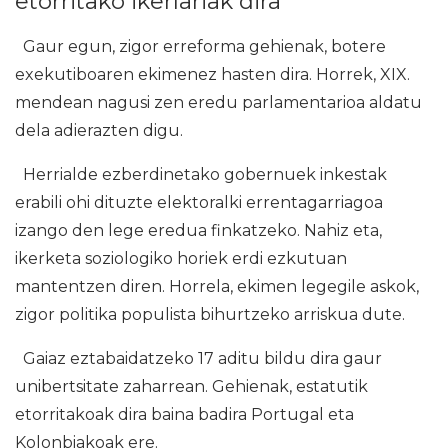
etorritako ikerlariak dira
Gaur egun, zigor erreforma gehienak, botere
exekutiboaren ekimenez hasten dira. Horrek, XIX.
mendean nagusi zen eredu parlamentarioa aldatu
dela adierazten digu.
Herrialde ezberdinetako gobernuek inkestak
erabili ohi dituzte elektoralki errentagarriagoa
izango den lege eredua finkatzeko. Nahiz eta,
ikerketa soziologiko horiek erdi ezkutuan
mantentzen diren. Horrela, ekimen legegile askok,
zigor politika populista bihurtzeko arriskua dute.
Gaiaz eztabaidatzeko 17 aditu bildu dira gaur
unibertsitate zaharrean. Gehienak, estatutik
etorritakoak dira baina badira Portugal eta
Kolonbiakoak ere.