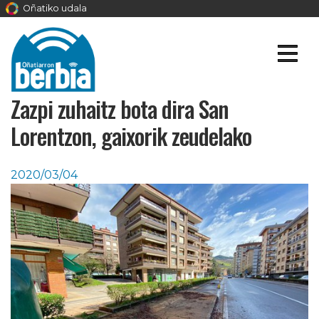
Oñatiko udala
Zazpi zuhaitz bota dira San
Lorentzon, gaixorik zeudelako
2020/03/04