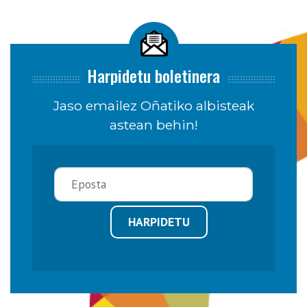
Harpidetu boletinera
Jaso emailez Oñatiko albisteak
astean behin!
HARPIDETU