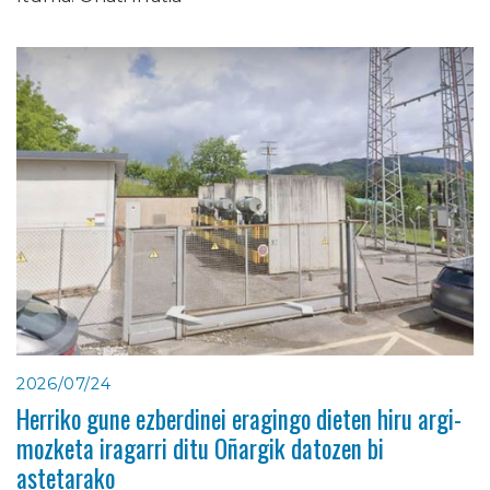
2026/07/24
Herriko gune ezberdinei eragingo dieten hiru argi-
mozketa iragarri ditu Oñargik datozen bi
astetarako