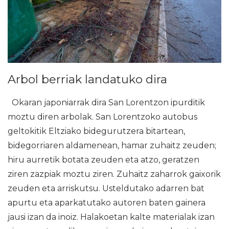
Arbol berriak landatuko dira
Okaran japoniarrak dira San Lorentzon ipurditik
moztu diren arbolak. San Lorentzoko autobus
geltokitik Eltziako bidegurutzera bitartean,
bidegorriaren aldamenean, hamar zuhaitz zeuden;
hiru aurretik botata zeuden eta atzo, geratzen
ziren zazpiak moztu ziren. Zuhaitz zaharrok gaixorik
zeuden eta arriskutsu. Usteldutako adarren bat
apurtu eta aparkatutako autoren baten gainera
jausi izan da inoiz. Halakoetan kalte materialak izan