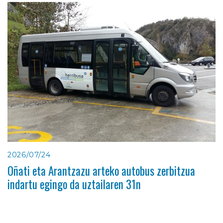
2026/07/24
Oñati eta Arantzazu arteko autobus zerbitzua
indartu egingo da uztailaren 31n