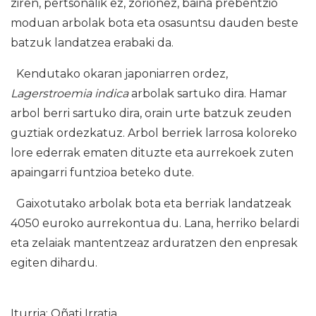
ziren, pertsonalik ez, zorionez, baina prebentzio
moduan arbolak bota eta osasuntsu dauden beste
batzuk landatzea erabaki da.
Kendutako okaran japoniarren ordez,
Lagerstroemia indica
arbolak sartuko dira. Hamar
arbol berri sartuko dira, orain urte batzuk zeuden
guztiak ordezkatuz. Arbol berriek larrosa koloreko
lore ederrak ematen dituzte eta aurrekoek zuten
apaingarri funtzioa beteko dute.
Gaixotutako arbolak bota eta berriak landatzeak
4050 euroko aurrekontua du. Lana, herriko belardi
eta zelaiak mantentzeaz arduratzen den enpresak
egiten dihardu.
Iturria: Oñati Irratia