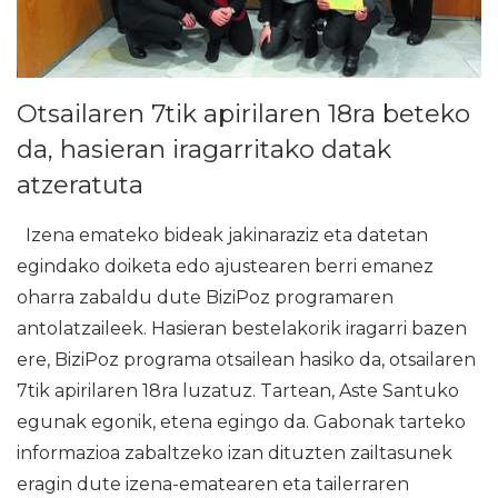
Otsailaren 7tik apirilaren 18ra beteko
da, hasieran iragarritako datak
atzeratuta
Izena emateko bideak jakinaraziz eta datetan
egindako doiketa edo ajustearen berri emanez
oharra zabaldu dute BiziPoz programaren
antolatzaileek. Hasieran bestelakorik iragarri bazen
ere, BiziPoz programa otsailean hasiko da, otsailaren
7tik apirilaren 18ra luzatuz. Tartean, Aste Santuko
egunak egonik, etena egingo da. Gabonak tarteko
informazioa zabaltzeko izan dituzten zailtasunek
eragin dute izena-ematearen eta tailerraren