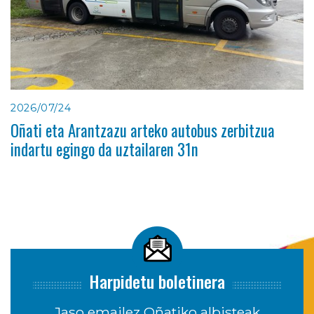
2026/07/24
Oñati eta Arantzazu arteko autobus zerbitzua
indartu egingo da uztailaren 31n
Harpidetu boletinera
Jaso emailez Oñatiko albisteak