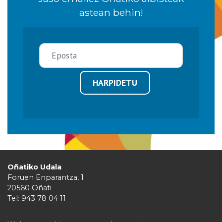
astean behin!
HARPIDETU
Oñatiko Udala
Foruen Enparantza, 1
20560 Oñati
Tel: 943 78 04 11