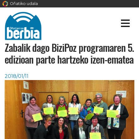
Oñatiko udala
Zabalik dago BiziPoz programaren 5.
edizioan parte hartzeko izen-ematea
2018/01/11