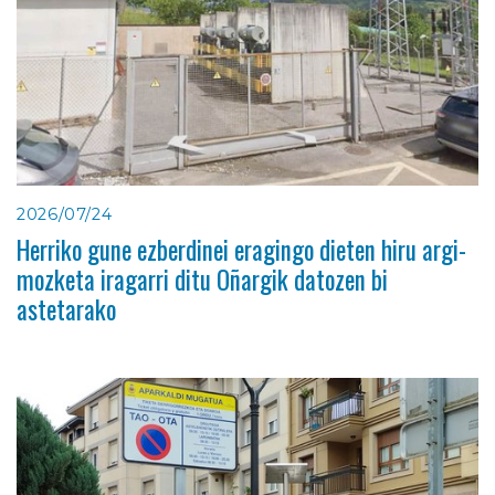
2026/07/24
Herriko gune ezberdinei eragingo dieten hiru argi-
mozketa iragarri ditu Oñargik datozen bi
astetarako