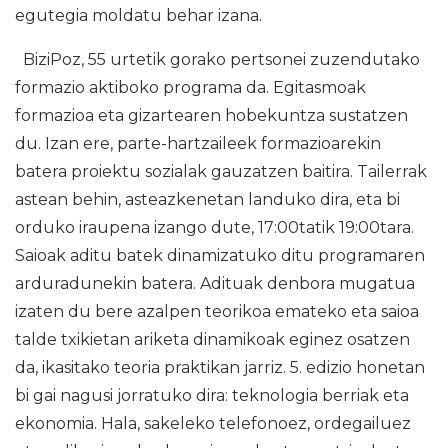
egutegia moldatu behar izana.
BiziPoz, 55 urtetik gorako pertsonei zuzendutako
formazio aktiboko programa da. Egitasmoak
formazioa eta gizartearen hobekuntza sustatzen
du. Izan ere, parte-hartzaileek formazioarekin
batera proiektu sozialak gauzatzen baitira. Tailerrak
astean behin, asteazkenetan landuko dira, eta bi
orduko iraupena izango dute, 17:00tatik 19:00tara.
Saioak aditu batek dinamizatuko ditu programaren
arduradunekin batera. Adituak denbora mugatua
izaten du bere azalpen teorikoa emateko eta saioa
talde txikietan ariketa dinamikoak eginez osatzen
da, ikasitako teoria praktikan jarriz. 5. edizio honetan
bi gai nagusi jorratuko dira: teknologia berriak eta
ekonomia. Hala, sakeleko telefonoez, ordegailuez