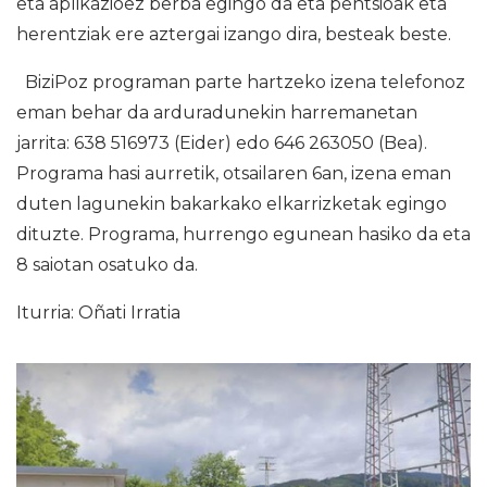
eta aplikazioez berba egingo da eta pentsioak eta
herentziak ere aztergai izango dira, besteak beste.
BiziPoz programan parte hartzeko izena telefonoz
eman behar da arduradunekin harremanetan
jarrita: 638 516973 (Eider) edo 646 263050 (Bea).
Programa hasi aurretik, otsailaren 6an, izena eman
duten lagunekin bakarkako elkarrizketak egingo
dituzte. Programa, hurrengo egunean hasiko da eta
8 saiotan osatuko da.
Iturria: Oñati Irratia