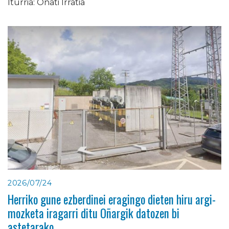
Iturria: Oñati Irratia
2026/07/24
Herriko gune ezberdinei eragingo dieten hiru argi-
mozketa iragarri ditu Oñargik datozen bi
astetarako