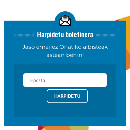
Harpidetu boletinera
Jaso emailez Oñatiko albisteak
astean behin!
HARPIDETU