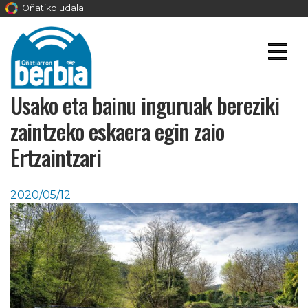
Oñatiko udala
Usako eta bainu inguruak bereziki
zaintzeko eskaera egin zaio
Ertzaintzari
2020/05/12