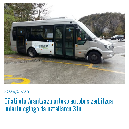
2026/07/24
Oñati eta Arantzazu arteko autobus zerbitzua
indartu egingo da uztailaren 31n