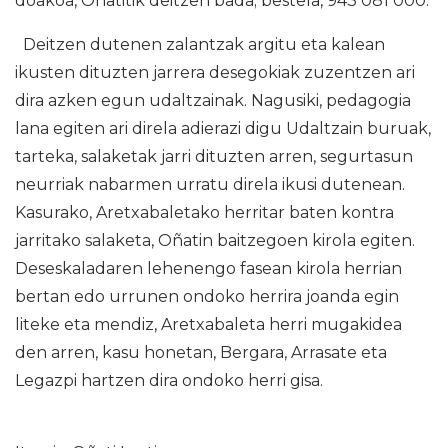
doakoa, Oñatitik deitzen bada; bestela, 943 081 000.
Deitzen dutenen zalantzak argitu eta kalean
ikusten dituzten jarrera desegokiak zuzentzen ari
dira azken egun udaltzainak. Nagusiki, pedagogia
lana egiten ari direla adierazi digu Udaltzain buruak,
tarteka, salaketak jarri dituzten arren, segurtasun
neurriak nabarmen urratu direla ikusi dutenean.
Kasurako, Aretxabaletako herritar baten kontra
jarritako salaketa, Oñatin baitzegoen kirola egiten.
Deseskaladaren lehenengo fasean kirola herrian
bertan edo urrunen ondoko herrira joanda egin
liteke eta mendiz, Aretxabaleta herri mugakidea
den arren, kasu honetan, Bergara, Arrasate eta
Legazpi hartzen dira ondoko herri gisa.