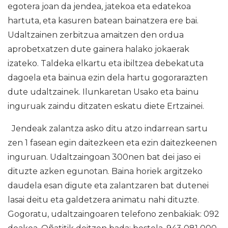
egotera joan da jendea, jatekoa eta edatekoa
hartuta, eta kasuren batean bainatzera ere bai.
Udaltzainen zerbitzua amaitzen den ordua
aprobetxatzen dute gainera halako jokaerak
izateko. Taldeka elkartu eta ibiltzea debekatuta
dagoela eta bainua ezin dela hartu gogorarazten
dute udaltzainek. Ilunkaretan Usako eta bainu
inguruak zaindu ditzaten eskatu diete Ertzainei.
Jendeak zalantza asko ditu atzo indarrean sartu
zen 1 fasean egin daitezkeen eta ezin daitezkeenen
inguruan. Udaltzaingoan 300nen bat dei jaso ei
dituzte azken egunotan. Baina horiek argitzeko
daudela esan digute eta zalantzaren bat dutenei
lasai deitu eta galdetzera animatu nahi dituzte.
Gogoratu, udaltzaingoaren telefono zenbakiak: 092