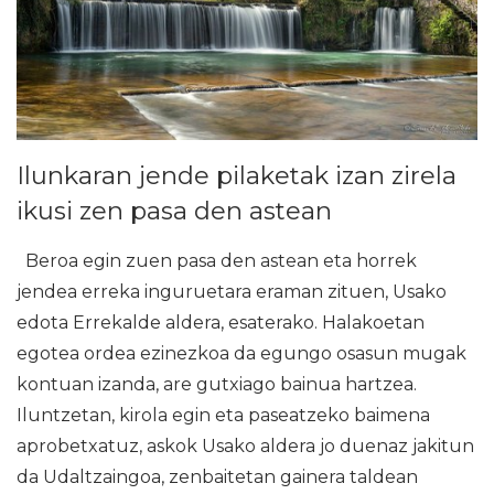
Ilunkaran jende pilaketak izan zirela
ikusi zen pasa den astean
Beroa egin zuen pasa den astean eta horrek
jendea erreka inguruetara eraman zituen, Usako
edota Errekalde aldera, esaterako. Halakoetan
egotea ordea ezinezkoa da egungo osasun mugak
kontuan izanda, are gutxiago bainua hartzea.
Iluntzetan, kirola egin eta paseatzeko baimena
aprobetxatuz, askok Usako aldera jo duenaz jakitun
da Udaltzaingoa, zenbaitetan gainera taldean