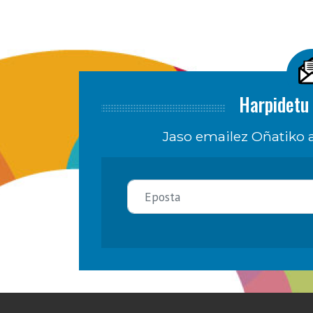
Harpidetu 
Jaso emailez Oñatiko a