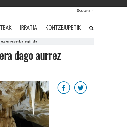
Euskara
STEAK
IRRATIA
KONTZEJUPETIK
rrez erreserba eginda
kera dago aurrez