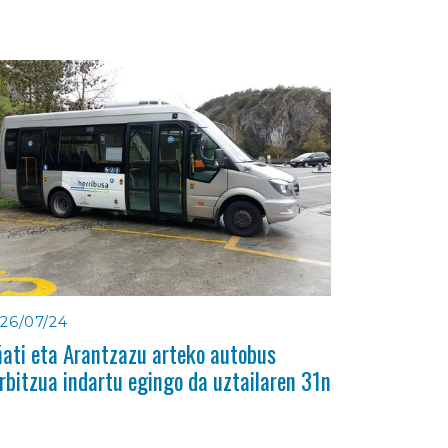
26/07/24
ati eta Arantzazu arteko autobus
rbitzua indartu egingo da uztailaren 31n