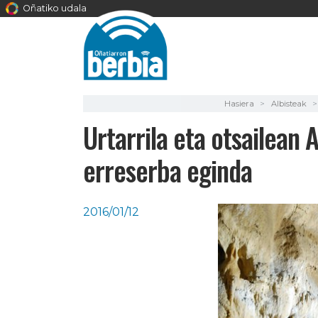
Oñatiko udala
Hasiera
Albisteak
Urtarrila eta otsailean 
erreserba eginda
2016/01/12