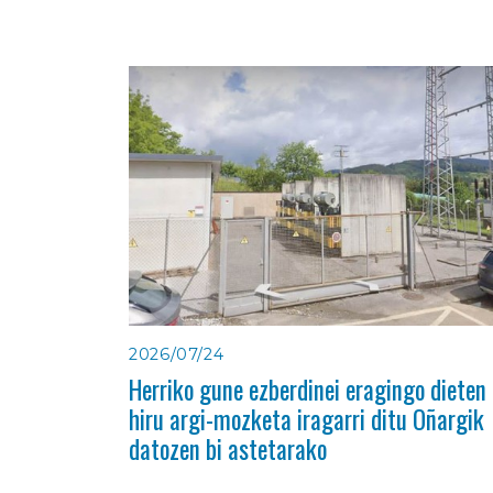
2026/07/24
Herriko gune ezberdinei eragingo dieten
hiru argi-mozketa iragarri ditu Oñargik
datozen bi astetarako