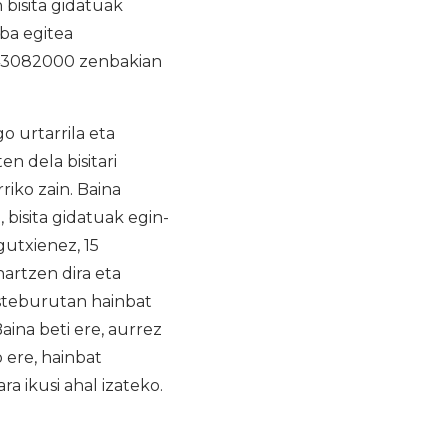
 bisita gidatuak
rba egitea
 943082000 zenbakian
o urtarrila eta
en dela bisitari
iko zain. Baina
 bisita gidatuak egin-
gutxienez, 15
artzen dira eta
asteburutan hainbat
Baina beti ere, aurrez
 ere, hainbat
ra ikusi ahal izateko.