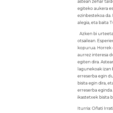
astean zehar tald
egiteko aukera es
ezinbestekoa da.
alegia, eta baita
Azken bi urteetan
otsailean. Esperie
kopurua. Horrek e
aurrez interesa du
egiten dira. Aste
lagunekoak izan 
erreserba egin du
bisita egin dira, 
erreserba eginda.
ikastetxek bisita 
Iturria: Oñati Irrat