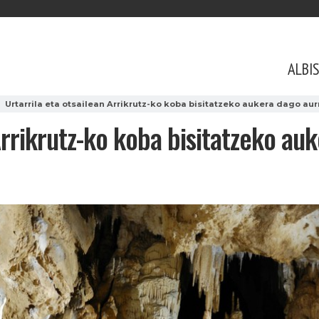
ALBI
Urtarrila eta otsailean Arrikrutz-ko koba bisitatzeko aukera dago au
Arrikrutz-ko koba bisitatzeko au