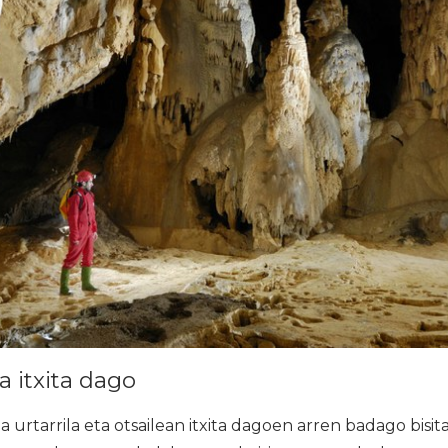
a itxita dago
 urtarrila eta otsailean itxita dagoen arren badago bisit