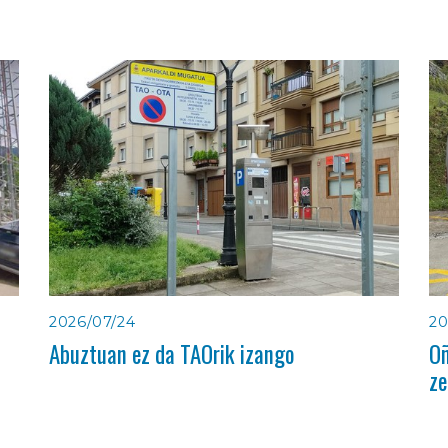
2026/07/24
20
Abuztuan ez da TAOrik izango
Oñ
ze