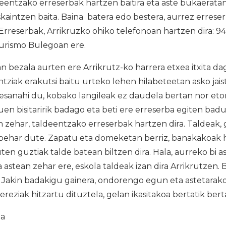
eentzako erreserbak hartzen baitira eta aste bukaeratan
kaintzen baita. Baina batera edo bestera, aurrez errese
 Erreserbak, Arrikruzko ohiko telefonoan hartzen dira:
 Turismo Bulegoan ere.
 bezala aurten ere Arrikrutz-ko harrera etxea itxita dag
ntziak erakutsi baitu urteko lehen hilabeteetan asko jaist
sanahi du, kobako langileak ez daudela bertan nor etorr
en bisitaririk badago eta beti ere erreserba egiten badu,
an zehar, taldeentzako erreserbak hartzen dira. Taldeak, 
behar dute. Zapatu eta domeketan berriz, banakakoak h
ten guztiak talde batean biltzen dira. Hala, aurreko bi 
eta astean zehar ere, eskola taldeak izan dira Arrikrutzen. 
 Jakin badakigu gainera, ondorengo egun eta astetarako
bereziak hitzartu dituztela, gelan ikasitakoa bertatik berta
ia