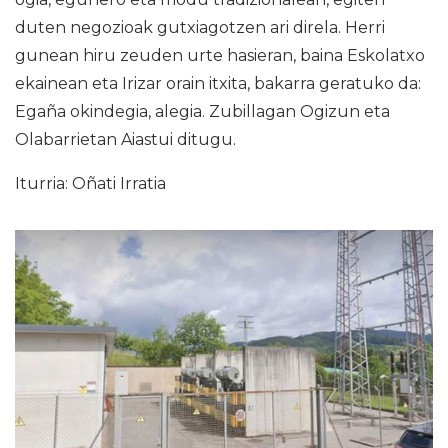
duten negozioak gutxiagotzen ari direla. Herri
gunean hiru zeuden urte hasieran, baina Eskolatxo
ekainean eta Irizar orain itxita, bakarra geratuko da:
Egaña okindegia, alegia. Zubillagan Ogizun eta
Olabarrietan Aiastui ditugu.
Iturria: Oñati Irratia