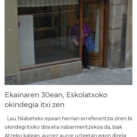
Ekainaren 30ean, Eskolatxoko
okindegia itxi zen
Lau hilabeteko epean herrian erreferentzia ziren bi
okindegi itxiko dira eta nabarmentzekoa da, biak
Atzeko kalean, aurrez aurre urteetan egon direla: