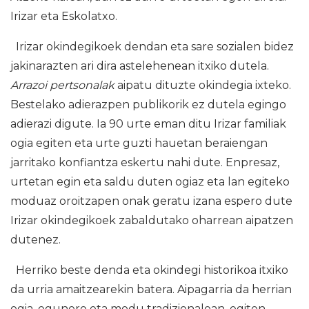
Irizar eta Eskolatxo.
Irizar okindegikoek dendan eta sare sozialen bidez
jakinarazten ari dira astelehenean itxiko dutela.
Arrazoi pertsonalak
aipatu dituzte okindegia ixteko.
Bestelako adierazpen publikorik ez dutela egingo
adierazi digute. Ia 90 urte eman ditu Irizar familiak
ogia egiten eta urte guzti hauetan beraiengan
jarritako konfiantza eskertu nahi dute. Enpresaz,
urtetan egin eta saldu duten ogiaz eta lan egiteko
moduaz oroitzapen onak geratu izana espero dute
Irizar okindegikoek zabaldutako oharrean aipatzen
dutenez.
Herriko beste denda eta okindegi historikoa itxiko
da urria amaitzearekin batera. Aipagarria da herrian
ogia, egunero eta modu tradizionalean, egiten