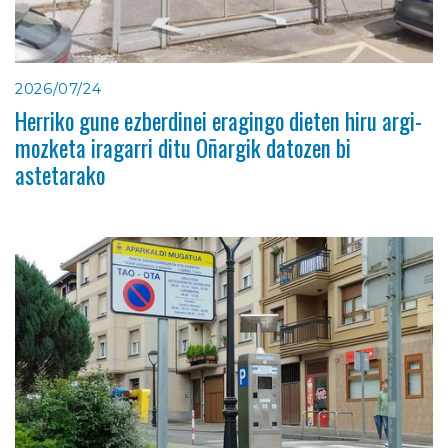
2026/07/24
Herriko gune ezberdinei eragingo dieten hiru argi-
mozketa iragarri ditu Oñargik datozen bi
astetarako