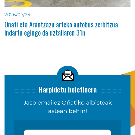
2026/07/24
Oñati eta Arantzazu arteko autobus zerbitzua
indartu egingo da uztailaren 31n
Harpidetu boletinera
Jaso emailez Oñatiko albisteak
astean behin!