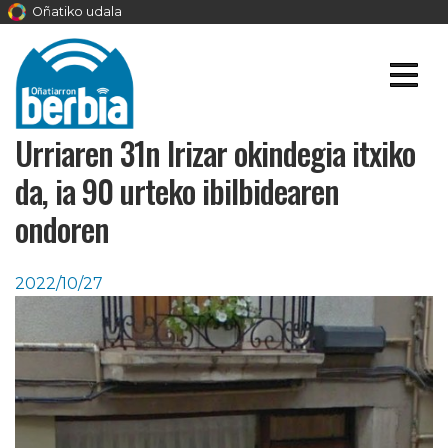
Oñatiko udala
Urriaren 31n Irizar okindegia itxiko
da, ia 90 urteko ibilbidearen
ondoren
2022/10/27