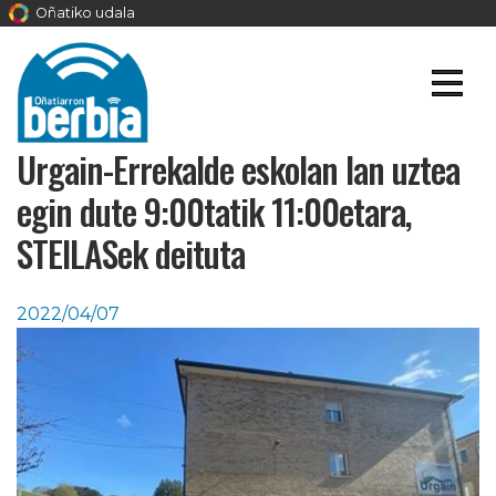
Oñatiko udala
Urgain-Errekalde eskolan lan uztea
egin dute 9:00tatik 11:00etara,
STEILASek deituta
2022/04/07