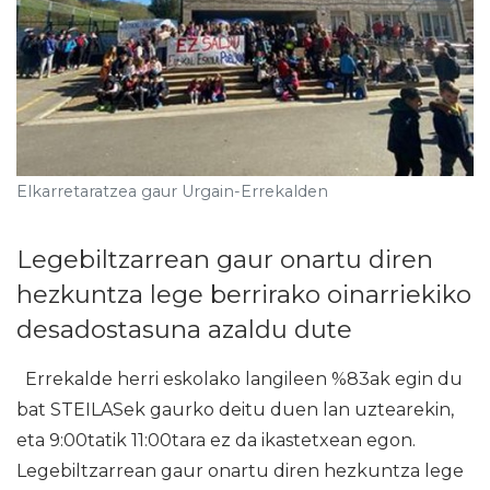
Elkarretaratzea gaur Urgain-Errekalden
Legebiltzarrean gaur onartu diren
hezkuntza lege berrirako oinarriekiko
desadostasuna azaldu dute
Errekalde herri eskolako langileen %83ak egin du
bat STEILASek gaurko deitu duen lan uztearekin,
eta 9:00tatik 11:00tara ez da ikastetxean egon.
Legebiltzarrean gaur onartu diren hezkuntza lege