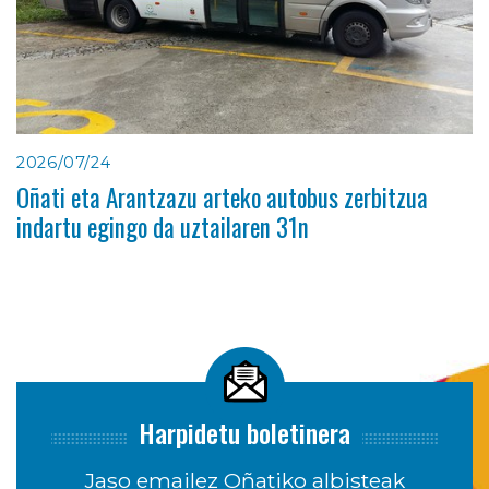
2026/07/24
Oñati eta Arantzazu arteko autobus zerbitzua
indartu egingo da uztailaren 31n
Harpidetu boletinera
Jaso emailez Oñatiko albisteak