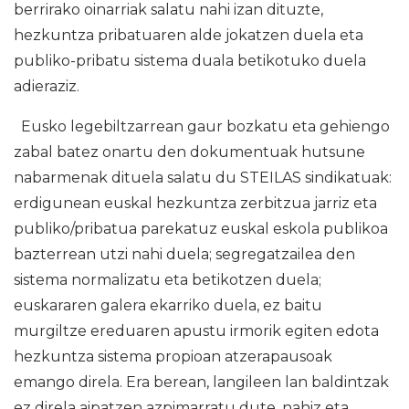
berrirako oinarriak salatu nahi izan dituzte,
hezkuntza pribatuaren alde jokatzen duela eta
publiko-pribatu sistema duala betikotuko duela
adieraziz.
Eusko legebiltzarrean gaur bozkatu eta gehiengo
zabal batez onartu den dokumentuak hutsune
nabarmenak dituela salatu du STEILAS sindikatuak:
erdigunean euskal hezkuntza zerbitzua jarriz eta
publiko/pribatua parekatuz euskal eskola publikoa
bazterrean utzi nahi duela; segregatzailea den
sistema normalizatu eta betikotzen duela;
euskararen galera ekarriko duela, ez baitu
murgiltze ereduaren apustu irmorik egiten edota
hezkuntza sistema propioan atzerapausoak
emango direla. Era berean, langileen lan baldintzak
ez direla aipatzen azpimarratu dute, nahiz eta,