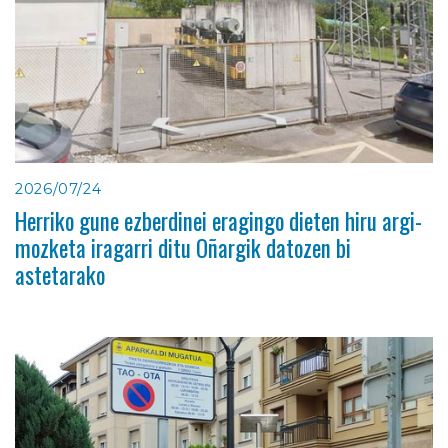
2026/07/24
Herriko gune ezberdinei eragingo dieten hiru argi-
mozketa iragarri ditu Oñargik datozen bi
astetarako