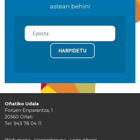
astean behin!
HARPIDETU
Oñatiko Udala
Foruen Enparantza, 1
20560 Oñati
Tel: 943 78 04 11
Web mapa
Irisgarritasuna
Lege oharra