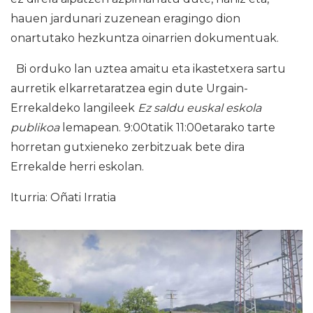
hauen jardunari zuzenean eragingo dion
onartutako hezkuntza oinarrien dokumentuak.
Bi orduko lan uztea amaitu eta ikastetxera sartu
aurretik elkarretaratzea egin dute Urgain-
Errekaldeko langileek
Ez saldu euskal eskola
publikoa
lemapean. 9:00tatik 11:00etarako tarte
horretan gutxieneko zerbitzuak bete dira
Errekalde herri eskolan.
Iturria: Oñati Irratia