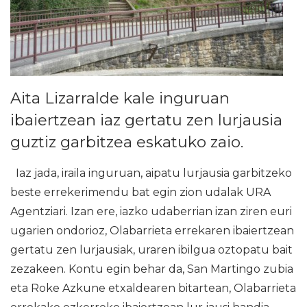
Aita Lizarralde kale inguruan
ibaiertzean iaz gertatu zen lurjausia
guztiz garbitzea eskatuko zaio.
Iaz jada, iraila inguruan, aipatu lurjausia garbitzeko
beste errekerimendu bat egin zion udalak URA
Agentziari. Izan ere, iazko udaberrian izan ziren euri
ugarien ondorioz, Olabarrieta errekaren ibaiertzean
gertatu zen lurjausiak, uraren ibilgua oztopatu bait
zezakeen. Kontu egin behar da, San Martingo zubia
eta Roke Azkune etxaldearen bitartean, Olabarrieta