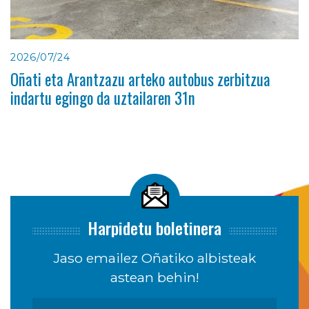
2026/07/24
Oñati eta Arantzazu arteko autobus zerbitzua
indartu egingo da uztailaren 31n
Harpidetu boletinera
Jaso emailez Oñatiko albisteak
astean behin!