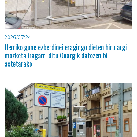
2026/07/24
Herriko gune ezberdinei eragingo dieten hiru argi-
mozketa iragarri ditu Oñargik datozen bi
astetarako